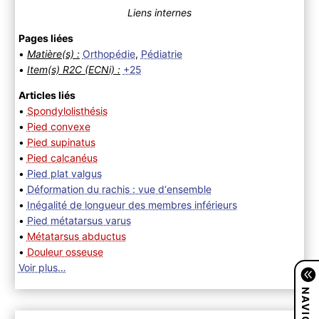
Liens internes
Pages liées
•
Matière(s) :
Orthopédie
,
Pédiatrie
•
Item(s) R2C (ECNi) :
+25
Articles liés
•
Spondylolisthésis
•
Pied convexe
•
Pied supinatus
•
Pied calcanéus
•
Pied plat valgus
•
Déformation du rachis : vue d‘ensemble
•
Inégalité de longueur des membres inférieurs
•
Pied métatarsus varus
•
Métatarsus abductus
•
Douleur osseuse
Voir plus…