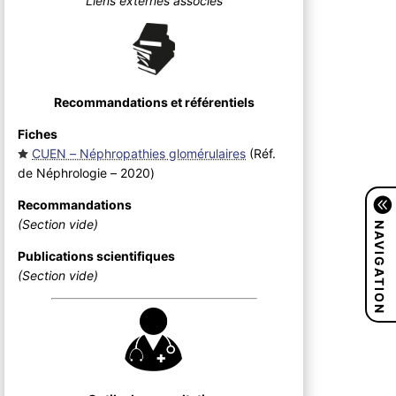
Liens externes associés
Recommandations et référentiels
Fiches
CUEN – Néphropathies glomérulaires
(Réf.
de Néphrologie – 2020
)
Recommandations
NAVIGATION
(Section vide)
Publications scientifiques
(Section vide)