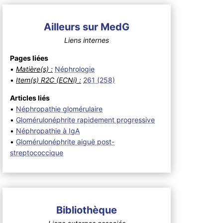
Ailleurs sur MedG
Liens internes
Pages liées
•
Matière(s) :
Néphrologie
•
Item(s) R2C (ECNi) :
261 (258)
Articles liés
•
Néphropathie glomérulaire
•
Glomérulonéphrite rapidement progressive
•
Néphropathie à IgA
•
Glomérulonéphrite aiguë post-
streptococcique
Bibliothèque