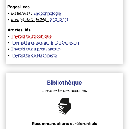
Pages liées
•
Matière(s) :
Endocrinologie
•
Item(s) R2C (ECNi) :
243 (241)
Articles liés
•
Thyroïdite atrophique
•
Thyroïdite subaigüe de De Quervain
•
Thyroïdite du post-partum
•
Thyroïdite de Hashimoto
Bibliothèque
Liens externes associés
Recommandations et référentiels