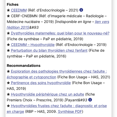
Fiches
CEEDMM
(Réf. d’Endocrinologie – 2021
)
CERF-CNEBMN (Réf. d’Imagerie médicale – Radiologie –
Médecine nucléaire – 2019
)
[Indisponible en ligne –
lien vers
l’édition 2015
&#93
Dysthyroïdies maternelles: quel bilan pour le nouveau-né?
(Fiche de synthèse – PaP en pédiatrie, 2019
)
CEEDMM – Hypothyroïdie
(Réf. d’Endocrinologie – 2019
)
Perturbation du bilan thyroïdien chez l’enfant
(Fiche de
synthèse – PaP en pédiatrie, 2016
)
Recommandations
Exploration des pathologies thyroïdiennes chez l’adulte :
échographie et cytoponction
(Fiche Bon Usage – HAS, 2021
)
Pertinence des soins hypothyroïdie
(Fiche Bon Usage –
HAS, 2019
)
Hypothyroïdie périphérique chez un adulte
(fiche
Premiers Choix – Prescrire, 2019
)
[Payant&#93
Hypothyroïdies frustes chez l’adulte : diagnostic et prise
en charge
(RBP – HAS, 2009.
Synthèse PDF
)