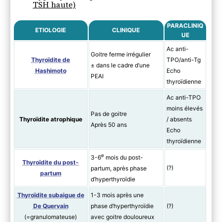
TSH haute)
3) Traitement symptomatique
PARACLINIQ
ETIOLOGIE
CLINIQUE
UE
Ac anti-
Goitre ferme irrégulier
Thyroïdite de
TPO/anti-Tg
± dans le cadre d’une
Hashimoto
Echo
PEAI
thyroïdienne
Ac anti-TPO
moins élevés
Pas de goitre
Thyroïdite atrophique
/ absents
Après 50 ans
Echo
thyroïdienne
e
3-6
mois du post-
Thyroïdite du post-
(?)
partum, après phase
partum
d’hyperthyroïdie
Thyroïdite subaigue de
1-3 mois après une
De Quervain
phase d’hyperthyroïdie
(?)
(=granulomateuse)
avec goitre douloureux