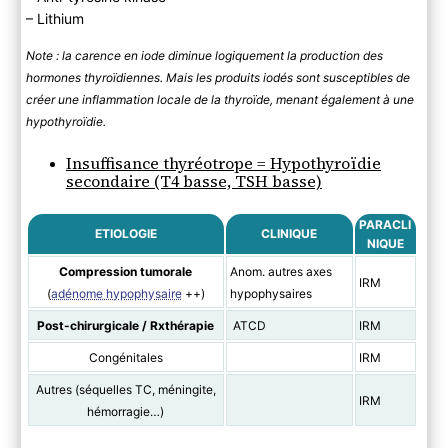
– Lithium
Note : la carence en iode diminue logiquement la production des
hormones thyroïdiennes. Mais les produits iodés sont susceptibles de
créer une inflammation locale de la thyroïde, menant également à une
hypothyroïdie.
Insuffisance thyréotrope = Hypothyroïdie
secondaire (T4 basse, TSH basse)
PARACLI
ETIOLOGIE
CLINIQUE
NIQUE
Compression tumorale
Anom. autres axes
IRM
(
adénome hypophysaire
++)
hypophysaires
Post-chirurgicale / Rxthérapie
ATCD
IRM
Congénitales
IRM
Autres (séquelles TC, méningite,
IRM
hémorragie…)