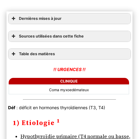
Dernières mises à jour
Sources utilisées dans cette fiche
Table des matières
1) Etiologie
!! URGENCES !!
Hypothyroïdie primaire (T4 normale ou basse,
TSH haute)
CLINIQUE
Insuffisance thyréotrope = Hypothyroïdie
Coma myxoedémateux
secondaire (T4 basse, TSH basse)
2) Orientation diagnostique
A) Clinique
Déf
: déficit en hormones thyroïdiennes (T3, T4)
Anamnèse
1
1) Etiologie
Clinique
B) Paraclinique
Hypothyroïdie primaire (T4 normale ou basse,
C) Synthèse