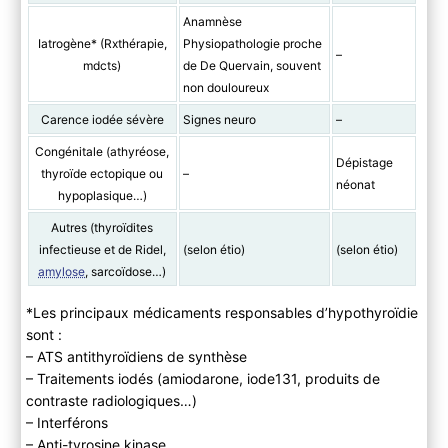
Anamnèse
Iatrogène* (Rxthérapie,
Physiopathologie proche
–
mdcts)
de De Quervain, souvent
non douloureux
Carence iodée sévère
Signes neuro
–
Congénitale (athyréose,
Dépistage
thyroïde ectopique ou
–
néonat
hypoplasique…)
Autres (thyroïdites
infectieuse et de Ridel,
(selon étio)
(selon étio)
amylose
, sarcoïdose…)
*Les principaux médicaments responsables d’hypothyroïdie
sont :
– ATS antithyroïdiens de synthèse
– Traitements iodés (amiodarone, iode131, produits de
contraste radiologiques…)
– Interférons
– Anti-tyrosine kinase