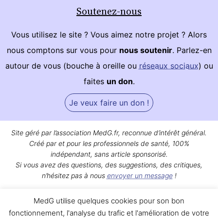
Soutenez-nous
Vous utilisez le site ? Vous aimez notre projet ? Alors
nous comptons sur vous pour
nous soutenir
. Parlez-en
autour de vous (bouche à oreille ou
réseaux sociaux
) ou
faites
un don
.
Je veux faire un don !
Site géré par l’association MedG.fr, reconnue d’intérêt général.
Créé par et pour les professionnels de santé, 100%
indépendant, sans article sponsorisé.
Si vous avez des questions, des suggestions, des critiques,
n’hésitez pas à nous
envoyer un message
!
Bon surf sur MedG !
MedG utilise quelques cookies pour son bon
Qui sommes-nous ?
|
Mentions légales
|
Contact
fonctionnement, l'analyse du trafic et l'amélioration de votre