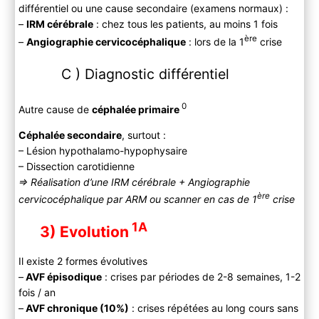
différentiel ou une cause secondaire (examens normaux) :
–
IRM cérébrale
: chez tous les patients, au moins 1 fois
ère
–
Angiographie cervicocéphalique
: lors de la 1
crise
C ) Diagnostic différentiel
0
Autre cause de
céphalée primaire
Céphalée secondaire
, surtout :
– Lésion hypothalamo-hypophysaire
– Dissection carotidienne
=> Réalisation d’une IRM cérébrale + Angiographie
ère
cervicocéphalique par ARM ou scanner en cas de 1
crise
1A
3) Evolution
Il existe 2 formes évolutives
–
AVF épisodique
: crises par périodes de 2-8 semaines, 1-2
fois / an
–
AVF chronique (10%)
: crises répétées au long cours sans