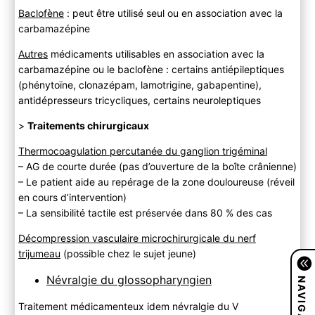
Baclofène
: peut être utilisé seul ou en association avec la
carbamazépine
Autres
médicaments utilisables en association avec la
carbamazépine ou le baclofène : certains antiépileptiques
(phénytoïne, clonazépam, lamotrigine, gabapentine),
antidépresseurs tricycliques, certains neuroleptiques
>
Traitements chirurgicaux
Thermocoagulation percutanée du ganglion trigéminal
– AG de courte durée (pas d’ouverture de la boîte crânienne)
– Le patient aide au repérage de la zone douloureuse (réveil
en cours d’intervention)
– La sensibilité tactile est préservée dans 80 % des cas
Décompression vasculaire microchirurgicale du nerf
trijumeau
(possible chez le sujet jeune)
NAVIGATION
Névralgie du glossopharyngien
Traitement médicamenteux idem névralgie du V