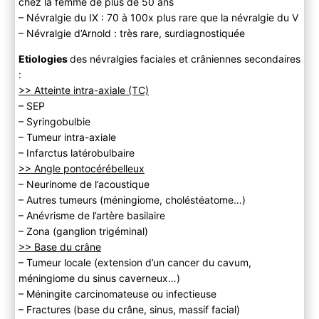
chez la femme de plus de 50 ans
– Névralgie du IX : 70 à 100x plus rare que la névralgie du V
– Névralgie d’Arnold : très rare, surdiagnostiquée
Etiologies
des névralgies faciales et crâniennes secondaires
:
>> Atteinte intra-axiale (TC)
– SEP
– Syringobulbie
– Tumeur intra-axiale
– Infarctus latérobulbaire
>> Angle pontocérébelleux
– Neurinome de l’acoustique
– Autres tumeurs (méningiome, choléstéatome…)
– Anévrisme de l’artère basilaire
– Zona (ganglion trigéminal)
>> Base du crâne
– Tumeur locale (extension d’un cancer du cavum,
méningiome du sinus caverneux…)
– Méningite carcinomateuse ou infectieuse
– Fractures (base du crâne, sinus, massif facial)