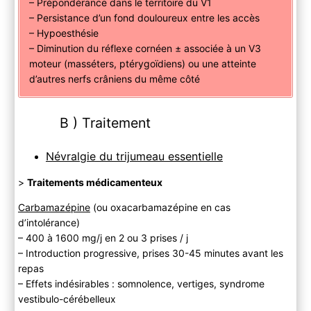
– Prépondérance dans le territoire du V1
– Persistance d’un fond douloureux entre les accès
– Hypoesthésie
– Diminution du réflexe cornéen ± associée à un V3
moteur (masséters, ptérygoïdiens) ou une atteinte
d’autres nerfs crâniens du même côté
B ) Traitement
Névralgie du trijumeau essentielle
>
Traitements médicamenteux
Carbamazépine
(ou oxacarbamazépine en cas
d’intolérance)
– 400 à 1600 mg/j en 2 ou 3 prises / j
– Introduction progressive, prises 30-45 minutes avant les
repas
– Effets indésirables : somnolence, vertiges, syndrome
vestibulo-cérébelleux