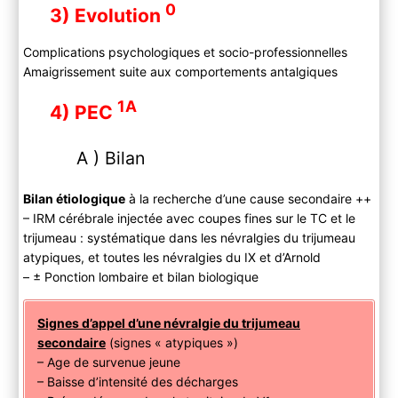
0
3) Evolution
Complications psychologiques et socio-professionnelles
Amaigrissement suite aux comportements antalgiques
1A
4) PEC
A ) Bilan
Bilan étiologique
à la recherche d’une cause secondaire ++
– IRM cérébrale injectée avec coupes fines sur le TC et le
trijumeau : systématique dans les névralgies du trijumeau
atypiques, et toutes les névralgies du IX et d’Arnold
– ± Ponction lombaire et bilan biologique
Signes d’appel d’une névralgie du trijumeau
secondaire
(signes « atypiques »)
– Age de survenue jeune
– Baisse d’intensité des décharges