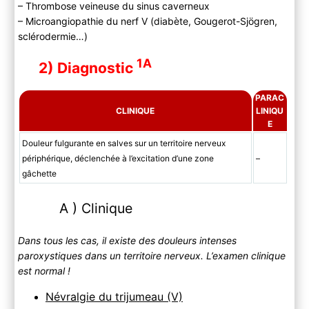
– Thrombose veineuse du sinus caverneux
– Microangiopathie du nerf V (diabète, Gougerot-Sjögren,
sclérodermie…)
1A
2) Diagnostic
PARAC
CLINIQUE
LINIQU
E
Douleur fulgurante en salves sur un territoire nerveux
périphérique, déclenchée à l’excitation d’une zone
–
gâchette
A ) Clinique
Dans tous les cas, il existe des douleurs intenses
paroxystiques dans un territoire nerveux. L’examen clinique
est normal !
Névralgie du trijumeau (V)