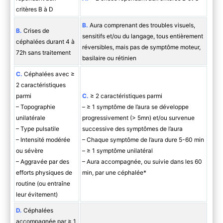
critères B à D
B.
Aura comprenant des troubles visuels,
B.
Crises de
sensitifs et/ou du langage, tous entièrement
céphalées durant 4 à
réversibles, mais pas de symptôme moteur,
72h sans traitement
basilaire ou rétinien
C.
Céphalées avec ≥
2 caractéristiques
parmi
C.
≥ 2 caractéristiques parmi
– Topographie
– ≥ 1 symptôme de l’aura se développe
unilatérale
progressivement (> 5mn) et/ou survenue
– Type pulsatile
successive des symptômes de l’aura
– Intensité modérée
– Chaque symptôme de l’aura dure 5-60 min
ou sévère
– ≥ 1 symptôme unilatéral
– Aggravée par des
– Aura accompagnée, ou suivie dans les 60
efforts physiques de
min, par une céphalée*
routine (ou entraîne
leur évitement)
D.
Céphalées
accompagnée par ≥ 1