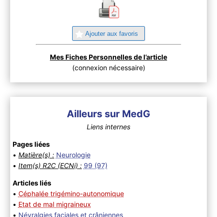
Ajouter aux favoris
Mes Fiches Personnelles de l’article
(connexion nécessaire)
Ailleurs sur MedG
Liens internes
Pages liées
•
Matière(s) :
Neurologie
•
Item(s) R2C (ECNi) :
99 (97)
Articles liés
•
Céphalée trigémino-autonomique
•
Etat de mal migraineux
•
Névralgies faciales et crâniennes