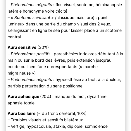
–
Phénomènes négatifs
: flou visuel, scotome, héminanopsie
latérale homonyme voire cécité
–
« Scotome scintillant » (
classique mais rare) : point
lumineux dans une partie du champ visuel des 2 yeux,
s’élargissant en ligne brisée pour laisser place à un scotome
central
Aura sensitive
(30%)
–
Phénomènes positifs
: paresthésies indolores débutant à la
main ou sur le bord des lèvres, puis extension jusqu’au
coude ou l’hémiface correspondants (« marche
migraineuse »)
–
Phénomènes négatifs
: hypoesthésie au tact, à la douleur,
parfois perturbation du sens positionnel
Aura aphasique
(20%) : manque du mot, dysarthrie,
aphasie totale
Aura basilaire
(= du tronc cérébral, 10%)
– Troubles visuels et sensitifs bilatéraux
– Vertige, hypoacousie, ataxie, diplopie, somnolence