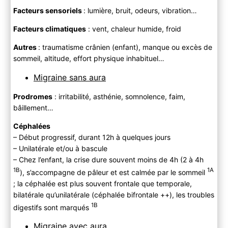
Facteurs sensoriels
: lumière, bruit, odeurs, vibration…
Facteurs climatiques
: vent, chaleur humide, froid
Autres
: traumatisme crânien (enfant), manque ou excès de
sommeil, altitude, effort physique inhabituel…
Migraine sans aura
Prodromes
: irritabilité, asthénie, somnolence, faim,
bâillement…
Céphalées
– Début progressif, durant 12h à quelques jours
– Unilatérale et/ou à bascule
– Chez l’enfant, la crise dure souvent moins de 4h (2 à 4h
1B
1A
), s’accompagne de pâleur et est calmée par le sommeil
; la céphalée est plus souvent frontale que temporale,
bilatérale qu’unilatérale (céphalée bifrontale ++), les troubles
1B
digestifs sont marqués
Migraine avec aura