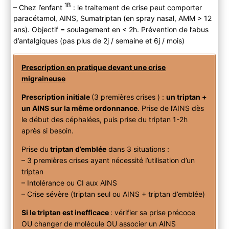
1B
– Chez l’enfant
: le traitement de crise peut comporter
paracétamol, AINS, Sumatriptan (en spray nasal, AMM > 12
ans). Objectif = soulagement en < 2h. Prévention de l’abus
d’antalgiques (pas plus de 2j / semaine et 6j / mois)
Prescription en pratique devant une crise
migraineuse
Prescription initiale
(3 premières crises ) :
un triptan +
un AINS sur la même ordonnance
. Prise de l’AINS dès
le début des céphalées, puis prise du triptan 1-2h
après si besoin.
Prise du
triptan d’emblée
dans 3 situations :
– 3 premières crises ayant nécessité l’utilisation d’un
triptan
– Intolérance ou CI aux AINS
– Crise sévère (triptan seul ou AINS + triptan d’emblée)
Si le triptan est inefficace
: vérifier sa prise précoce
OU changer de molécule OU associer un AINS