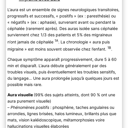
L’aura est un ensemble de signes neurologiques transitoires,
progressifs et successifs, « positifs » (ex : paresthésie) ou
« négatifs » (ex : aphasie), survenant avant ou pendant la
céphalée (rarement après). Des auras isolée sans céphalée
surviennent chez 1/3 des patients et 5% des migraineux
1A
n’ont jamais de céphalée
. La chronologie « aura puis
1B
migraine » est moins souvent observée chez l’enfant.
.
Chaque symptôme apparaît progressivement, dure 5 à 60
min et disparaît. L’aura débute généralement par des
troubles visuels, puis éventuellement les troubles sensitifs,
du langage… Une aura prolongée jusqu’à quelques jours est
possible mais rare.
Aura visuelle
(99% des sujets atteints, dont 90 % ont une
aura purement visuelle)
–
Phénomènes positifs
: phosphène, taches angulaires ou
arrondies, lignes brisées, halos lumineux, brillants plus que
mats, vision kaléidoscopique, métamorphosies voire
hallucinations visuelles élaborées