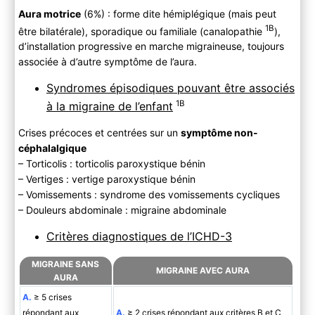
Aura motrice
(6%) : forme dite hémiplégique (mais peut
1B
être bilatérale), sporadique ou familiale (canalopathie
),
d’installation progressive en marche migraineuse, toujours
associée à d’autre symptôme de l’aura.
Syndromes épisodiques pouvant être associés
1B
à la migraine de l’enfant
Crises précoces et centrées sur un
symptôme non-
céphalalgique
– Torticolis : torticolis paroxystique bénin
– Vertiges : vertige paroxystique bénin
– Vomissements : syndrome des vomissements cycliques
– Douleurs abdominale : migraine abdominale
Critères diagnostiques de l’ICHD-3
MIGRAINE SANS
MIGRAINE AVEC AURA
AURA
A.
≥ 5 crises
répondant aux
A.
≥ 2 crises répondant aux critères B et C