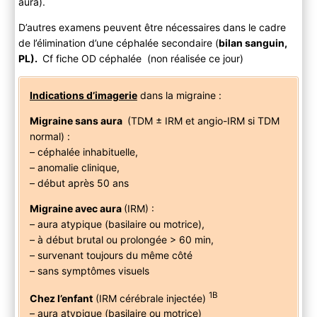
aura).
D’autres examens peuvent être nécessaires dans le cadre
de l’élimination d’une céphalée secondaire (
bilan sanguin,
PL).
Cf fiche OD céphalée (non réalisée ce jour)
Indications d’imagerie
dans la migraine :
Migraine sans aura
(TDM ± IRM et angio-IRM si TDM
normal) :
– céphalée inhabituelle,
– anomalie clinique,
– début après 50 ans
Migraine avec aura
(IRM) :
– aura atypique (basilaire ou motrice),
– à début brutal ou prolongée > 60 min,
– survenant toujours du même côté
– sans symptômes visuels
1B
Chez l’enfant
(IRM cérébrale injectée)
– aura atypique (basilaire ou motrice)