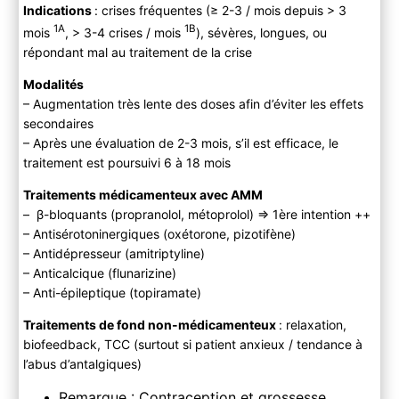
Indications
: crises fréquentes (≥ 2-3 / mois depuis > 3
1A
1B
mois
, > 3-4 crises / mois
), sévères, longues, ou
répondant mal au traitement de la crise
Modalités
– Augmentation très lente des doses afin d’éviter les effets
secondaires
– Après une évaluation de 2-3 mois, s’il est efficace, le
traitement est poursuivi 6 à 18 mois
Traitements médicamenteux avec AMM
– β-bloquants (propranolol, métoprolol) => 1ère intention ++
– Antisérotoninergiques (oxétorone, pizotifène)
– Antidépresseur (amitriptyline)
– Anticalcique (flunarizine)
– Anti-épileptique (topiramate)
Traitements de fond non-médicamenteux
: relaxation,
biofeedback, TCC (surtout si patient anxieux / tendance à
l’abus d’antalgiques)
Remarque : Contraception et grossesse