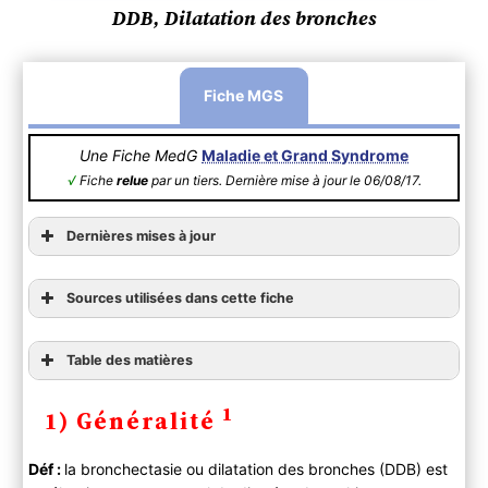
DDB, Dilatation des bronches
Fiche MGS
Une Fiche MedG
Maladie et Grand Syndrome
√
Fiche
relue
par un tiers. Dernière mise à jour le 06/08/17.
Dernières mises à jour
Sources utilisées dans cette fiche
Table des matières
1) Généralité
1
1) Généralité
2) Diagnostic
A ) Clinique
Déf :
la bronchectasie ou dilatation des bronches (DDB) est
Anamnèse