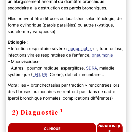
un élargissement anormal du diamêtre bronchique
Examen physique
secondaire à la destruction des parois bronchiques.
B ) Paraclinique
3) Evolution
Elles peuvent être diffuses ou localisées selon l’étiologie, de
forme cylindrique (parois parallèles) ou autre (kystique,
4) PEC
sacciforme / variqueuse)
Etiologie :
– Infection respiratoire sévère :
coqueluche
++, tuberculose,
infections virales respiratoires de l’enfance,
pneumonie
– Mucoviscidose
– Autres : poumon radique, aspergillose,
SDRA
, maladie
systémique (
LED
,
PR
, Crohn), déficit immunitaire…
Note
: les « bronchectasies par traction » rencontrées lors
des fibroses pulmonaires ne rentrent pas dans ce cadre
(paroi bronchique normales, complications différentes)
1
2) Diagnostic
PARACLINIQU
CLINIQUE
E