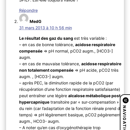
Répondre
MedG
31 mars 2013 à 10 h 56 min
Le résultat des gaz du sang
est très variable :
– en cas de bonne tolérance,
acidose respiratoire
compensée
=> pH normal, pCO2 augm., [HCO3-]
augm.
– en cas de mauvaise tolérance,
acidose respiratoire
non totalement compensée
=> pH acide, pCO2 très
augm. , [HCO3-] augm.
– après PEC, la diminution rapide de la pCO2 (par
récupération d’une fonction respiratoire satisfaisante)
peut entraîner une légère
alcalose métabolique post-
hypercapnique
transitoire par « sur-compensation »
NAVIGATION
du rein (car l’adaptation de la fonction rénale prend du
temps) => pH légèrement basique, pCO2 pégèrement
augm., HCO3- augm.
– A noter qu’en cas d’oxygénothérapie trop