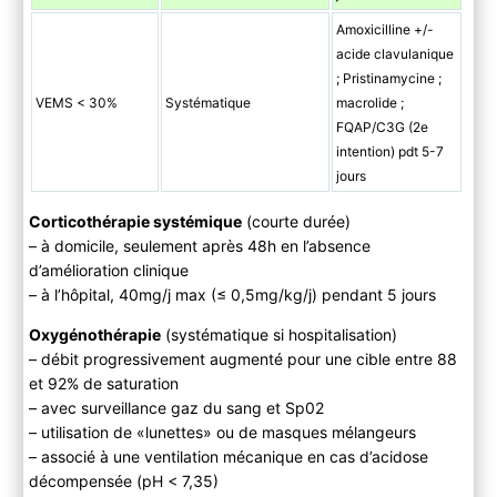
Amoxicilline +/-
acide clavulanique
; Pristinamycine ;
VEMS < 30%
Systématique
macrolide ;
FQAP/C3G (2e
intention) pdt 5-7
jours
Corticothérapie systémique
(courte durée)
– à domicile, seulement après 48h en l’absence
d’amélioration clinique
– à l’hôpital, 40mg/j max (≤ 0,5mg/kg/j) pendant 5 jours
Oxygénothérapie
(systématique si hospitalisation)
– débit progressivement augmenté pour une cible entre 88
et 92% de saturation
– avec surveillance gaz du sang et Sp02
– utilisation de «lunettes» ou de masques mélangeurs
– associé à une ventilation mécanique en cas d’acidose
décompensée (pH < 7,35)