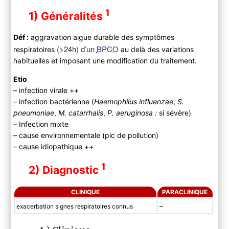
1
1) Généralités
Déf :
aggravation aigüe durable des symptômes
(>24h) d’un
BPCO
respiratoires
au delà des variations
habituelles et imposant une modification du traitement.
Etio
– infection virale ++
– infection bactérienne (
Haemophilus influenzae
,
S.
pneumoniae
,
M. catarrhalis
,
P. aeruginosa :
si sévère)
– Infection mixte
– cause environnementale (pic de pollution)
– cause idiopathique ++
1
2) Diagnostic
CLINIQUE
PARACLINIQUE
–
exacerbation signes respiratoires connus