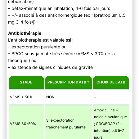
nébulisation)
– béta2-mimétique en inhalation, 4-6 fois par jours
– +/- associé à des anticholinergique (ex : Ipratropium 0,5
mg 3-4 fois/j)
Antibiothérapie
L’antibiothérapie est valable ssi :
– expectoration purulente ou
– BPCO sous-jacente très sévère (VEMS < 30% de la
théorique ) ou
– existence de signes cliniques de gravité
STADE
PRESCRIPTION D’ATB ?
CHOIX DE L’ATB
VEMS > 50%
NON
–
Amoxicilline +
acide clavulanique
Si expectoration
VEMS 30-50%
; C3G/FQAP (2e
franchement purulente
intention) pdt 5-7
jours