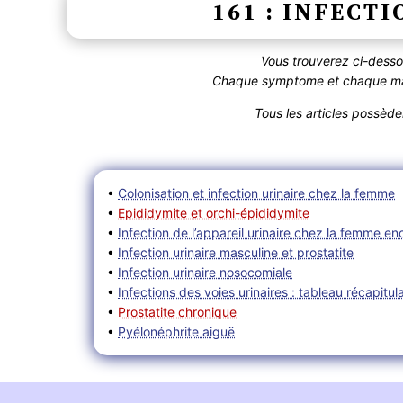
161 : INFECT
Vous trouverez ci-dess
Chaque symptome et chaque mala
Tous les articles possèd
•
Colonisation et infection urinaire chez la femme
•
Epididymite et orchi-épididymite
•
Infection de l’appareil urinaire chez la femme en
•
Infection urinaire masculine et prostatite
•
Infection urinaire nosocomiale
•
Infections des voies urinaires : tableau récapitula
•
Prostatite chronique
•
Pyélonéphrite aiguë