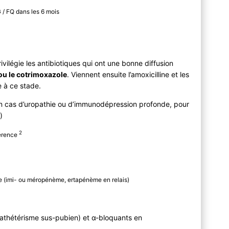
G / FQ dans les 6 mois
vilégie les antibiotiques qui ont une bonne diffusion
ou le cotrimoxazole
. Viennent ensuite l’amoxicilline et les
e à ce stade.
 en cas d’uropathie ou d’immunodépression profonde, pour
)
2
férence
e (imi- ou méropénème, ertapénème en relais)
cathétérisme sus-pubien) et α-bloquants en