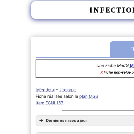
INFECTIO
F
Une Fiche MedG
M
X
Fiche
non-relue
pa
Infectieux
–
Urologie
Fiche réalisée selon le
plan MGS
Item ECNi 157
Dernières mises à jour