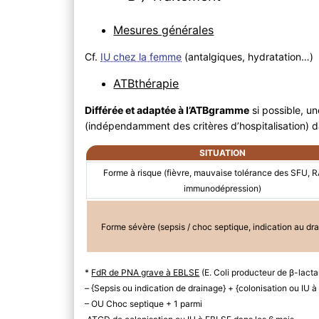
Mesures générales
Cf.
IU chez la femme
(antalgiques, hydratation…)
ATBthérapie
Différée et adaptée à l’ATBgramme
si possible, un
(indépendamment des critères d’hospitalisation) da
SITUATION
Forme à risque (fièvre, mauvaise tolérance des SFU, 
immunodépression)
Forme sévère (sepsis / choc septique, indication au dr
*
FdR de PNA grave à EBLSE
(E. Coli producteur de β-lact
– {Sepsis ou indication de drainage} + {colonisation ou IU 
– OU Choc septique + 1 parmi