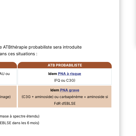
e ATBthérapie probabiliste sera introduite
ns ces situations :
ATB PROBABILISTE
RAU ou
Idem
PNA à risque
(FQ ou C3G)
Idem
PNA grave
ainage)
(C3G + aminoside) ou carbapénème + aminoside si
FdR d’EBLSE
amase à spectre étendu)
à EBLSE dans les 6 mois}