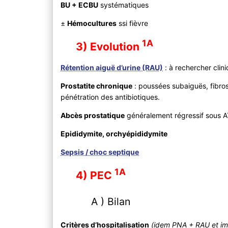
BU + ECBU
systématiques
±
Hémocultures
ssi fièvre
1A
3) Evolution
Rétention aiguë d’urine (RAU)
: à rechercher cli
Prostatite chronique
: poussées subaiguës, fibro
pénétration des antibiotiques.
Abcès prostatique
généralement régressif sous 
Epididymite, orchyépididymite
Sepsis / choc septique
1A
4) PEC
A ) Bilan
Critères d’hospitalisation
(idem PNA + RAU et i