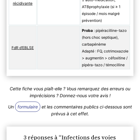
récidivante
ATBprophylaxie (si ≥ 1
épisode / mois malgré
prévention)
Proba
: pipéracilline-tazo
(hors choc septique),
carbapénème
FdR d’EBLSE
Adapté : FQ, cotrimoxazole
> augmentin > céfoxitine /
pipéra-tazo / témocilline
Cette fiche vous plaît-elle ? Vous remarquez des erreurs ou
imprécisions ? Donnez-nous votre avis !
Un
formulaire
et les commentaires publics ci-dessous sont
prévus à cet effet.
3 réponses à “Infections des voies