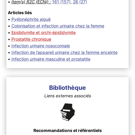
•
Item(s) R2C (ECNi) :
161 (157)
,
28 (27)
Articles liés
•
Pyélonéphrite aiguë
•
Colonisation et infection urinaire chez la femme
•
Epididymite et orchi-épididymite
•
Prostatite chronique
•
Infection urinaire nosocomiale
•
Infection de l’appareil urinaire chez la femme enceinte
•
Infection urinaire masculine et prostatite
Bibliothèque
Liens externes associés
Recommandations et référentiels