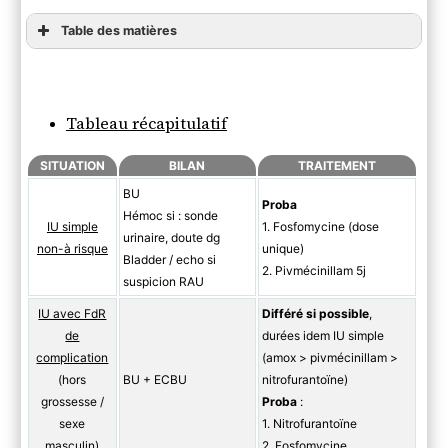
Table des matières
Tableau récapitulatif
Tableau récapitulatif
SITUATION
BILAN
TRAITEMENT
BU
Proba
Hémoc si : sonde
IU simple
1. Fosfomycine (dose
urinaire, doute dg
non-à risque
unique)
Bladder / echo si
2. Pivmécinillam 5j
suspicion RAU
IU avec FdR
Différé si possible
,
de
durées idem IU simple
complication
(amox > pivmécinillam >
(hors
BU + ECBU
nitrofurantoïne)
grossesse /
Proba
:
sexe
1. Nitrofurantoïne
masculin)
2. Fosfomycine