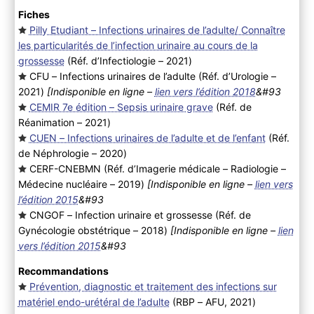
Fiches
Pilly Etudiant – Infections urinaires de l’adulte/ Connaître
les particularités de l’infection urinaire au cours de la
grossesse
(Réf. d’Infectiologie – 2021
)
CFU – Infections urinaires de l’adulte (Réf. d’Urologie –
2021
)
[Indisponible en ligne –
lien vers l’édition 2018
&#93
CEMIR 7e édition – Sepsis urinaire grave
(Réf. de
Réanimation – 2021
)
CUEN – Infections urinaires de l’adulte et de l’enfant
(Réf.
de Néphrologie – 2020
)
CERF-CNEBMN (Réf. d’Imagerie médicale – Radiologie –
Médecine nucléaire – 2019
)
[Indisponible en ligne –
lien vers
l’édition 2015
&#93
CNGOF – Infection urinaire et grossesse (Réf. de
Gynécologie obstétrique – 2018
)
[Indisponible en ligne –
lien
vers l’édition 2015
&#93
Recommandations
Prévention, diagnostic et traitement des infections sur
matériel endo-urétéral de l’adulte
(RBP – AFU, 2021
)