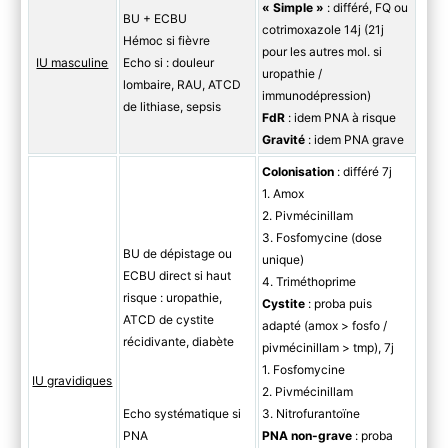
« Simple »
: différé, FQ ou
BU + ECBU
cotrimoxazole 14j (21j
Hémoc si fièvre
pour les autres mol. si
IU masculine
Echo si : douleur
uropathie /
lombaire, RAU, ATCD
immunodépression)
de lithiase, sepsis
FdR
: idem PNA à risque
Gravité
: idem PNA grave
Colonisation
: différé 7j
1. Amox
2. Pivmécinillam
3. Fosfomycine (dose
BU de dépistage ou
unique)
ECBU
direct si haut
4. Triméthoprime
risque : uropathie,
Cystite
: proba puis
ATCD de cystite
adapté (amox > fosfo /
récidivante, diabète
pivmécinillam > tmp), 7j
1. Fosfomycine
IU gravidiques
2. Pivmécinillam
Echo systématique si
3. Nitrofurantoïne
PNA
PNA non-grave
: proba