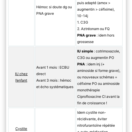
puis adapté (amox >
Hémoc si doute dg ou
augmentin > céfixime),
PNA grave
10-14j
1. C3G
2. Aztréonam ou FQ
PNA
grave
: idem hors
grossesse
IU simple
: cotrimoxazole,
C3G ou augmentin PO
PNA
: idem inj (+
Avant 1 mois : ECBU
aminoside si forme grave),
IU chez
direct
ou nouveaux schémas =
l’enfant
Avant 3 mois : hémoc
céfixime PO ou aminoside
et écho systématiques
monothérapie
Ciprofloxacine CI avant la
fin de croissance !
Idem cystite non-
récidivante, éviter
nitrofurantoïne répétée
Cystite
± auto-médication,