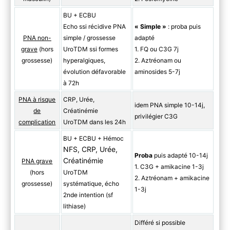
BU + ECBU
Echo ssi récidive PNA
« Simple »
: proba puis
PNA non-
simple / grossesse
adapté
grave
(hors
UroTDM ssi formes
1. FQ ou C3G 7j
grossesse)
hyperalgiques,
2. Aztréonam ou
évolution défavorable
aminosides 5-7j
à 72h
PNA à risque
CRP, Urée,
idem PNA simple 10-14j,
de
Créatinémie
privilégier C3G
complication
UroTDM dans les 24h
BU + ECBU + Hémoc
NFS, CRP, Urée,
Proba
puis adapté 10-14j
Créatinémie
PNA grave
1. C3G + amikacine 1-3j
(hors
UroTDM
2. Aztréonam + amikacine
grossesse)
systématique, écho
1-3j
2nde intention (sf
lithiase)
Différé si possible