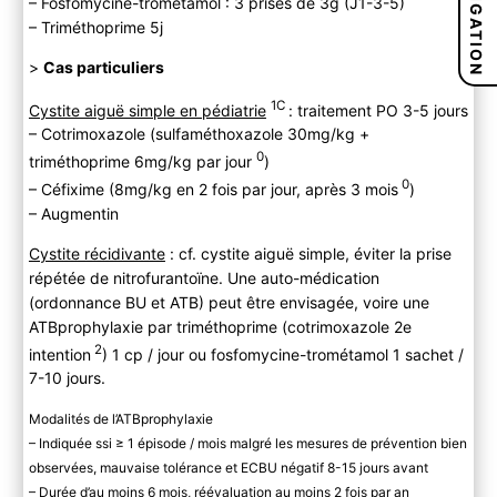
NAVIGATION
– Fosfomycine-trométamol : 3 prises de 3g (J1-3-5)
– Triméthoprime 5j
>
Cas particuliers
1C
Cystite aiguë simple en pédiatrie
: traitement PO 3-5 jours
– Cotrimoxazole (sulfaméthoxazole 30mg/kg +
0
triméthoprime 6mg/kg par jour
)
0
– Céfixime (8mg/kg en 2 fois par jour, après 3 mois
)
– Augmentin
Cystite récidivante
: cf. cystite aiguë simple, éviter la prise
répétée de nitrofurantoïne. Une auto-médication
(ordonnance BU et ATB) peut être envisagée, voire une
ATBprophylaxie par triméthoprime (cotrimoxazole 2e
2
intention
) 1 cp / jour ou fosfomycine-trométamol 1 sachet /
7-10 jours.
Modalités de l’ATBprophylaxie
– Indiquée ssi ≥ 1 épisode / mois malgré les mesures de prévention bien
observées, mauvaise tolérance et ECBU négatif 8-15 jours avant
– Durée d’au moins 6 mois, réévaluation au moins 2 fois par an