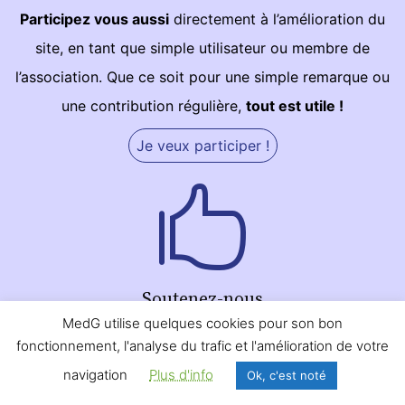
Participez vous aussi
directement à l’amélioration du
site, en tant que simple utilisateur ou membre de
l’association. Que ce soit pour une simple remarque ou
une contribution régulière,
tout est utile !
Je veux participer !
Soutenez-nous
MedG utilise quelques cookies pour son bon
Vous utilisez le site ? Vous aimez notre projet ? Alors
fonctionnement, l'analyse du trafic et l'amélioration de votre
nous comptons sur vous pour
nous soutenir
. Parlez-en
navigation
Plus d'info
Ok, c'est noté
autour de vous (bouche à oreille ou
réseaux sociaux
) ou