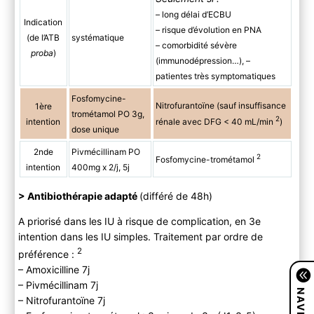
– long délai d’ECBU
Indication
– risque d’évolution en PNA
(de l’ATB
systématique
– comorbidité sévère
proba
)
(immunodépression…), –
patientes très symptomatiques
Fosfomycine-
Nitrofurantoïne (sauf insuffisance
1ère
trométamol PO 3g,
2
intention
rénale avec DFG < 40 mL/min
)
dose unique
2nde
Pivmécillinam PO
2
Fosfomycine-trométamol
intention
400mg x 2/j, 5j
> Antibiothérapie adapté
(différé de 48h)
A priorisé dans les IU à risque de complication, en 3e
intention dans les IU simples.
Traitement par ordre de
2
préférence :
– Amoxicilline 7j
– Pivmécillinam 7j
– Nitrofurantoïne 7j