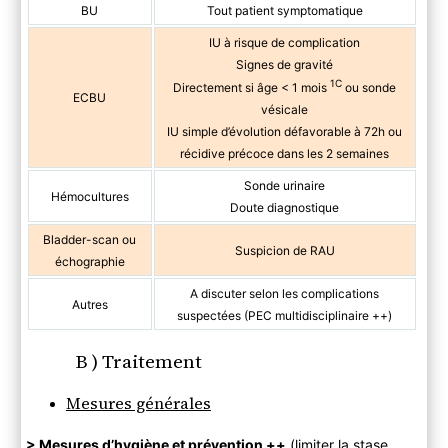
BU
Tout patient symptomatique
IU à risque de complication
Signes de gravité
1C
Directement si âge < 1 mois
ou sonde
ECBU
vésicale
IU simple d’évolution défavorable à 72h ou
récidive précoce dans les 2 semaines
Sonde urinaire
Hémocultures
Doute diagnostique
Bladder-scan ou
Suspicion de RAU
échographie
A discuter selon les complications
Autres
suspectées (PEC multidisciplinaire ++)
B ) Traitement
Mesures générales
> Mesures d’hygiène et prévention ++
(limiter la stase