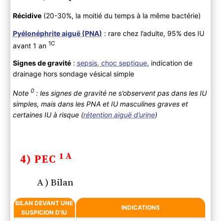
Récidive
(20-30%, la moitié du temps à la même bactérie)
Pyélonéphrite aiguë (PNA)
: rare chez l’adulte, 95% des IU
1C
avant 1 an
Signes de gravité
:
sepsis, choc septique
, indication de
drainage hors sondage vésical simple
0
Note
: les signes de gravité ne s’observent pas dans les IU
simples, mais dans les PNA et IU masculines graves et
certaines IU à risque (
rétention aiguë d’urine
)
1A
4) PEC
A ) Bilan
BILAN DEVANT UNE
INDICATIONS
SUSPICION D’IU