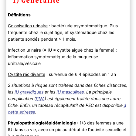
1) Généralité
2) Diagnostic
A ) Clinique
Définitions
Anamnèse
Particularités selon le terrain
Colonisation urinaire
: bactériurie asymptomatique. Plus
B ) Paraclinique
fréquente chez le sujet âgé, et systématique chez les
patients sondés pendant > 1 mois.
Bandelette urinaire BU
Examen cyto-bactériologique ECBU
Infection urinaire
(= IU = cystite aiguë chez la femme) :
C ) Diagnostic différentiel
inflammation symptomatique de la muqueuse
3) Evolution
urétrale/vésicale
A) Histoire naturelle
Cystite récidivante
: survenue de ≥ 4 épisodes en 1 an
B) Complications
2 situations à risque sont traitées dans des fiches distinctes,
4) PEC
les
IU gravidiques
et les
IU masculines
. La principale
A ) Bilan
complication (
PNA
) est également traitée dans une autre
B ) Traitement
fiche. Enfin, un tableau récapitulatif de PEC est disponible
à
Mesures générales
cette adresse
.
Antibiothérapie
Physiopathologie/épidémiologie
: 1/3 des femmes a une
C ) Suivi
IU dans sa vie, avec un pic au début de l’activité sexuelle et