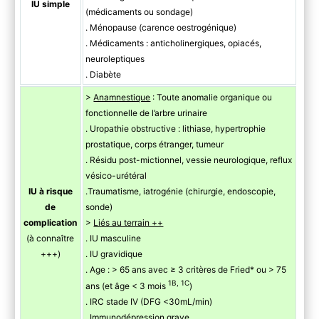
IU simple
(médicaments ou sondage)
. Ménopause (carence oestrogénique)
. Médicaments : anticholinergiques, opiacés,
neuroleptiques
. Diabète
>
Anamnestique
: Toute anomalie organique ou
fonctionnelle de l’arbre urinaire
. Uropathie obstructive : lithiase, hypertrophie
prostatique, corps étranger, tumeur
. Résidu post-mictionnel, vessie neurologique, reflux
vésico-urétéral
IU à risque
.Traumatisme, iatrogénie (chirurgie, endoscopie,
de
sonde)
complication
>
Liés au terrain ++
(à connaître
. IU masculine
+++)
. IU gravidique
. Age : > 65 ans avec ≥ 3 critères de Fried* ou > 75
1B, 1C
ans (et âge < 3 mois
)
. IRC stade IV (DFG <30mL/min)
. Immunodépression grave