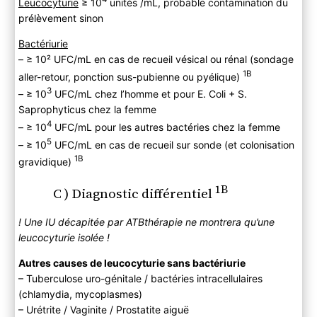
Leucocyturie
≥
10
unités /mL, probable contamination du
prélèvement sinon
Bactériurie
–
≥
10² UFC/mL en cas de recueil vésical ou rénal (sondage
1B
aller-retour, ponction sus-pubienne ou pyélique)
3
–
≥
10
UFC/mL chez l’homme et pour E. Coli + S.
Saprophyticus chez la femme
4
–
≥
10
UFC/mL pour les autres bactéries chez la femme
5
–
≥
10
UFC/mL en cas de recueil sur sonde (et colonisation
1B
gravidique)
1B
C ) Diagnostic différentiel
! Une IU décapitée par ATBthérapie ne montrera qu’une
leucocyturie isolée !
Autres causes de leucocyturie sans bactériurie
– Tuberculose uro-génitale / bactéries intracellulaires
(chlamydia, mycoplasmes)
– Urétrite / Vaginite / Prostatite aiguë