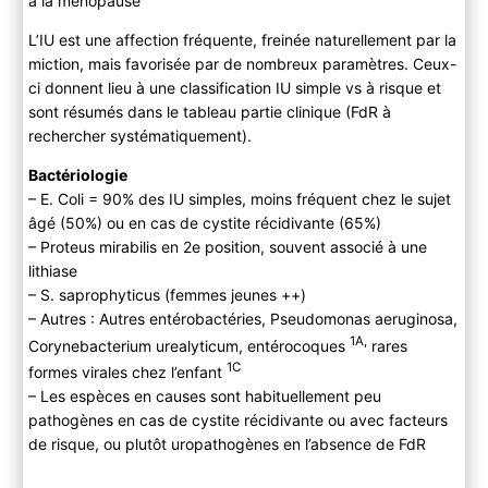
à la ménopause
L’IU est une affection fréquente, freinée naturellement par la
miction, mais favorisée par de nombreux paramètres. Ceux-
ci donnent lieu à une classification IU simple vs à risque et
sont résumés dans le tableau partie clinique (FdR à
rechercher systématiquement).
Bactériologie
– E. Coli = 90% des IU simples, moins fréquent chez le sujet
âgé (50%) ou en cas de cystite récidivante (65%)
– Proteus mirabilis en 2e position, souvent associé à une
lithiase
– S. saprophyticus (femmes jeunes ++)
– Autres : Autres entérobactéries, Pseudomonas aeruginosa,
1A,
Corynebacterium urealyticum, entérocoques
rares
1C
formes virales chez l’enfant
– Les espèces en causes sont habituellement peu
pathogènes en cas de cystite récidivante ou avec facteurs
de risque, ou plutôt uropathogènes en l’absence de FdR