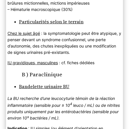
brûlures mictionnelles, mictions impérieuses
– Hématurie macroscopique (30%)
Particularités selon le terrain
Chez le sujet âgé
: la symptomatologie peut être atypique, y
penser devant un syndrome confusionnel, une perte
d’autonomie, des chutes inexpliquées ou une modification
de signes urinaires pré-existants.
IU gravidiques, masculines
: cf. fiches dédiées
B ) Paraclinique
Bandelette urinaire BU
La BU recherche d’une leucocyturie témoin de la réaction
4
inflammatoire (sensible pour ≥ 10
leuco / mL) ou de nitrites
produits uniquement par les entérobactéries (sensible pour
environ 10⁵ bactéries / mL).
Indication
: IU simples (ou élément d’orientation en