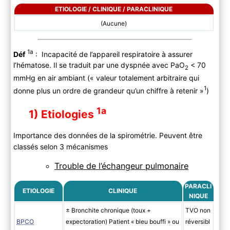
ETIOLOGIE / CLINIQUE / PARACLINIQUE
(Aucune)
1a
Déf
: Incapacité de l’appareil respiratoire à assurer
l’hématose. Il se traduit par une dyspnée avec PaO
< 70
2
mmHg en air ambiant (« valeur totalement arbitraire qui
1
donne plus un ordre de grandeur qu’un chiffre à retenir »
)
1a
1) Etiologies
Importance des données de la spirométrie. Peuvent être
classés selon 3 mécanismes
Trouble de l’échangeur pulmonaire
PARACLI
ETIOLOGIE
CLINIQUE
NIQUE
± Bronchite chronique (toux +
TVO non
BPCO
expectoration) Patient « bleu bouffi » ou
réversibl