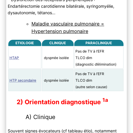
Endartérectomie carotidienne bilatérale, syringomyélie,
dysautonomie, tétanos…
Maladie vasculaire pulmonaire =
Hypertension pulmonaire
ETIOLOGIE
CLINIQUE
PARACLINIQUE
Pas de TV à l’EFR
HTAP
dyspnée isolée
TLCO dim
(diagnostic d’élimination)
Pas de TV à l’EFR
HTP secondaire
dyspnée isolée
TLCO dim
(autre selon cause)
1a
2) Orientation diagnostique
A) Clinique
Souvent signes évocateurs (cf tableau étio), notamment