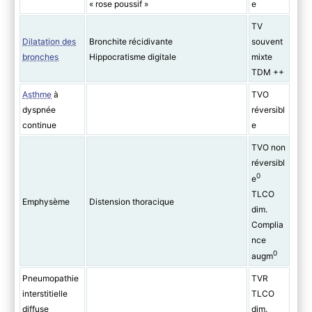
« rose poussif »
e
TV
Dilatation des
Bronchite récidivante
souvent
bronches
Hippocratisme digitale
mixte
TDM ++
Asthme
à
TVO
dyspnée
réversibl
continue
e
TVO non
réversibl
0
e
TLCO
Emphysème
Distension thoracique
dim.
Complia
nce
0
augm
Pneumopathie
TVR
interstitielle
TLCO
diffuse
dim.