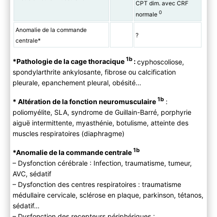
CPT dim. avec CRF
0
normale
Anomalie de la commande
?
centrale*
1b
*Pathologie de la cage thoracique
:
cyphoscoliose,
spondylarthrite ankylosante, fibrose ou calcification
pleurale, epanchement pleural, obésité…
1b
* Altération de la fonction neuromusculaire
:
poliomyélite, SLA, syndrome de Guillain-Barré, porphyrie
aiguë intermittente, myasthénie, botulisme, atteinte des
muscles respiratoires (diaphragme)
1b
*Anomalie de la commande centrale
– Dysfonction cérébrale : Infection, traumatisme, tumeur,
AVC, sédatif
– Dysfonction des centres respiratoires : traumatisme
médullaire cervicale, sclérose en plaque, parkinson, tétanos,
sédatif…
– Dysfonction des recepteurs périphériques :