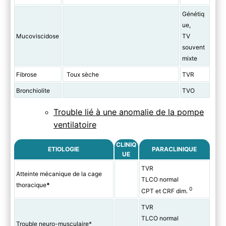
Génétiq
ue,
Mucoviscidose
TV
souvent
mixte
Fibrose
Toux sèche
TVR
Bronchiolite
TVO
Trouble lié à une anomalie de la pompe
ventilatoire
CLINIQ
ETIOLOGIE
PARACLINIQUE
UE
TVR
Atteinte mécanique de la cage
TLCO normal
thoracique
*
0
CPT et CRF dim.
TVR
TLCO normal
Trouble neuro-musculaire*