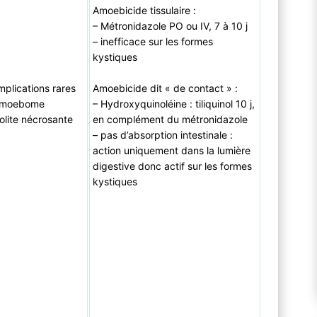
Amoebicide tissulaire :
– Métronidazole PO ou IV, 7 à 10 j
– inefficace sur les formes
kystiques
plications rares
Amoebicide dit « de contact » :
Amoebome
– Hydroxyquinoléine : tiliquinol 10 j,
olite nécrosante
en complément du métronidazole
– pas d’absorption intestinale :
action uniquement dans la lumière
digestive donc actif sur les formes
kystiques