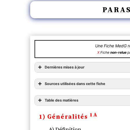
PARAS
Une Fiche MedG ré
X
Fiche
non-relue
pa
Dernières mises à jour
Sources utilisées dans cette fiche
Table des matières
1) Généralités
1A
1) Généralités
A) Définition
B) Classification
lien vers l’édition 2016
A) Définition