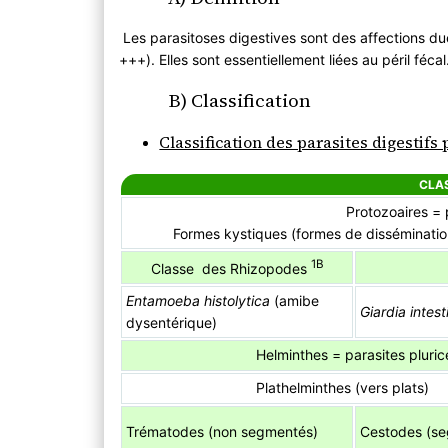
Classification des parasites digestifs p
2) Vue d’ensemble
Les parasitoses digestives sont des affections dues
+++). Elles sont essentiellement liées au péril féca
B) Classification
Classification des parasites digestif
CLAS
Protozoaires = p
Formes kystiques (formes de disséminatio
1B
Classe des Rhizopodes
Entamoeba histolytica
(amibe
Giardia intest
dysentérique)
Helminthes = parasites pluric
Plathelminthes (vers plats)
Trématodes (non segmentés)
Cestodes (s