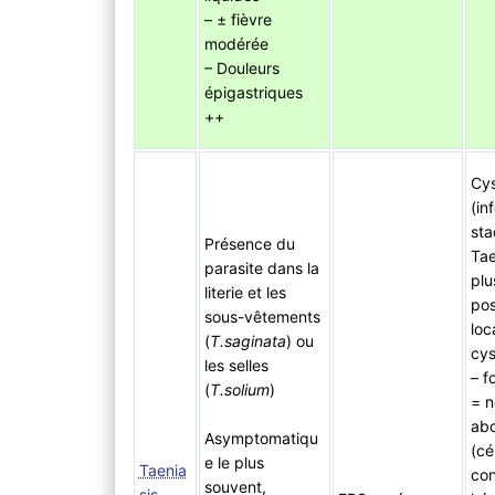
– ± fièvre
modérée
– Douleurs
épigastriques
++
Cys
(in
sta
Présence du
Tae
parasite dans la
plu
literie et les
pos
sous-vêtements
loc
(
T.saginata
) ou
cys
les selles
– f
(
T.solium
)
= n
abc
Asymptomatiqu
(cé
e le plus
Taenia
con
souvent,
sis