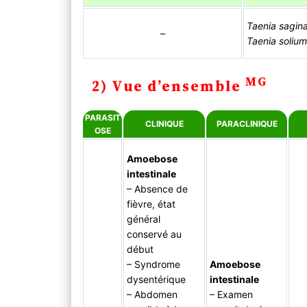
Taenia sagin
–
Taenia solium
MG
2) Vue d’ensemble
PARASIT
CLINIQUE
PARACLINIQUE
OSE
Amoebose
intestinale
– Absence de
fièvre, état
général
conservé au
début
– Syndrome
Amoebose
dysentérique
intestinale
– Abdomen
– Examen