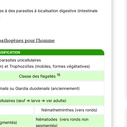
athogènes pour l’homme
 à des parasites à localisation digestive (intestinale
l.
s pathogènes pour l’homme
SIFICATION
arasites unicellulaires
n) et Trophozoïtes (mobiles, formes végétatives)
1B
Classe des flagellés
inalis
ou Giardia
duodenalis
(anciennement)
ellulaires (œuf ⇒ larve ⇒ ver adulte)
Némathelminthes (vers ronds)
Nématodes (vers ronds non
egmentés)
segmentés)