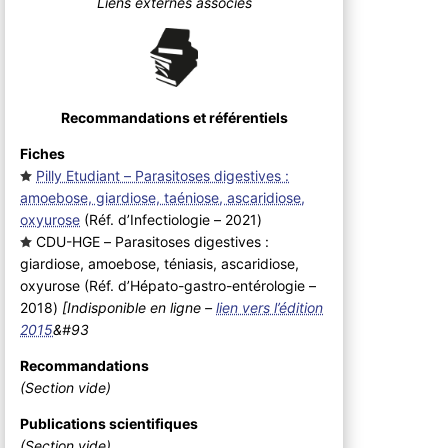
Liens externes associés
Recommandations et référentiels
Fiches
Pilly Etudiant – Parasitoses digestives :
amoebose, giardiose, taéniose, ascaridiose,
oxyurose
(Réf. d’Infectiologie – 2021
)
CDU-HGE – Parasitoses digestives :
giardiose, amoebose, téniasis, ascaridiose,
oxyurose (Réf. d’Hépato-gastro-entérologie –
2018
)
[Indisponible en ligne –
lien vers l’édition
2015
&#93
Recommandations
(Section vide)
Publications scientifiques
(Section vide)