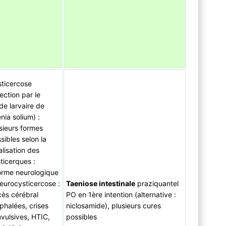
ticercose
fection par le
de larvaire de
nia solium) :
sieurs formes
sibles selon la
alisation des
ticerques :
orme neurologique
eurocysticercose :
Taeniose intestinale
praziquantel
ès cérébral
PO en 1ère intention (alternative :
phalées, crises
niclosamide), plusieurs cures
vulsives, HTIC,
possibles