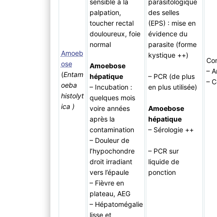
sensible à la
parasitologique
palpation,
des selles
toucher rectal
(EPS) : mise en
douloureux, foie
évidence du
normal
parasite (forme
Amoeb
kystique ++)
Com
ose
Amoebose
– 
(
Entam
hépatique
– PCR (de plus
– C
oeba
– Incubation :
en plus utilisée)
histolyt
quelques mois
ica )
voire années
Amoebose
après la
hépatique
contamination
– Sérologie ++
– Douleur de
l’hypochondre
– PCR sur
droit irradiant
liquide de
vers l’épaule
ponction
– Fièvre en
plateau, AEG
– Hépatomégalie
lisse et