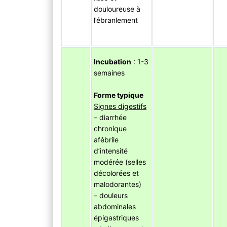
douloureuse à
l’ébranlement
Incubation
: 1-3
semaines
Forme typique
Signes digestifs
– diarrhée
chronique
afébrile
d’intensité
modérée (selles
décolorées et
malodorantes)
– douleurs
abdominales
épigastriques