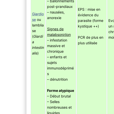
– ballonnements
post-prandiaux
EPS : mise en
– nausées,
Giardio
évidence du
anorexie
se
ou
parasite (forme
Evo
lamblia
kystique ++)
un
Signes de
se
chr
malabsorption
(
Giardi
PCR de plus en
moi
– infestation
a
plus utilisée
massive et
intestin
chronique
alis
)
– enfants et
sujets
immunodéprimé
s
– dénutrition
Forme atypique
– Début brutal
– Selles
nombreuses et
liquides