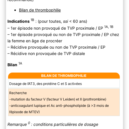
Bilan de thrombophilie
1B
Indications
: (pour toutes,
ssi
< 60 ans)
1A, 1B
– 1er épisode non provoqué de TVP proximale / EP
– 1er épisode provoqué ou non de TVP proximale / EP chez
la femme en âge de procréer
– Récidive provoquée ou non de TVP proximale / EP
– Récidive non provoquée de TVP distale
1A
Bilan
BILAN DE THROMBOPHILIE
Dosage de l’AT3, des protéine C et S activées
Recherche
-mutation du facteur V (facteur V Leiden) et II (prothrombine)
-anticoagulant lupique et Ac anti-phospholipide (à >3 mois de
l’épisode de MTEV)
0
Remarque
: conditions particulières de dosage