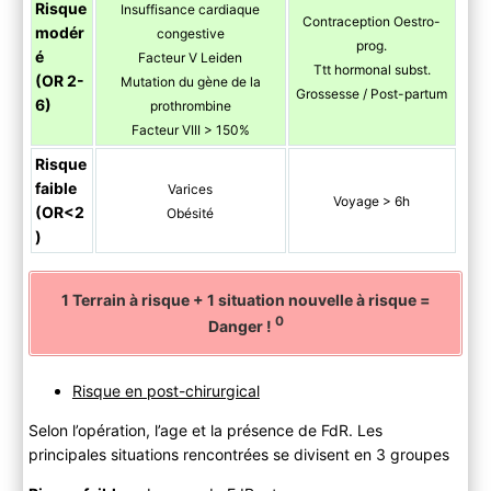
Risque
Insuffisance cardiaque
Contraception Oestro-
modér
congestive
prog.
é
Facteur V Leiden
Ttt hormonal subst.
(OR 2-
Mutation du gène de la
Grossesse / Post-partum
6)
prothrombine
Facteur VIII > 150%
Risque
faible
Varices
Voyage > 6h
(OR<2
Obésité
)
1 Terrain à risque + 1 situation nouvelle à risque =
0
Danger !
Risque en post-chirurgical
Selon l’opération, l’age et la présence de FdR. Les
principales situations rencontrées se divisent en 3 groupes