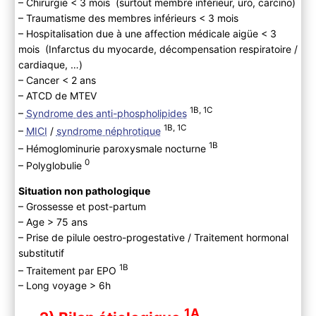
– Chirurgie < 3 mois (surtout membre inférieur, uro, carcino)
– Traumatisme des membres inférieurs < 3 mois
– Hospitalisation due à une affection médicale aigüe < 3
mois (Infarctus du myocarde, décompensation respiratoire /
cardiaque, …)
– Cancer < 2 ans
– ATCD de MTEV
1B, 1C
–
Syndrome des anti-phospholipides
1B, 1C
–
MICI
/
syndrome néphrotique
1B
– Hémoglominurie paroxysmale nocturne
0
– Polyglobulie
Situation non pathologique
– Grossesse et post-partum
– Age > 75 ans
– Prise de pilule oestro-progestative / Traitement hormonal
substitutif
1B
– Traitement par EPO
– Long voyage > 6h
1A