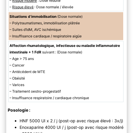
–
Risque modéré
: Dose réduite
–
Risque élevé
: Dose normale / élevée
Situations d’immobilisation
(Dose normale)
– Polytraumatismes, immobilisation plâtrée
– Suites d’IdM, AVC ischémique
– Insuffisance cardiaque / respiratoire aigüe
Affection rhumatologique, infectieuse ou maladie inflammatoire
intestinale + 1 FdR
suivant : (Dose normale)
– Age > 75 ans
– Cancer
– Antécédent de MTE
– Obésité
– Varices
– Traitement oestro-progestatif
– Insuffisance respiratoire / cardiaque chronique
Posologie :
HNF 5000 UI x 2 / j (post-op avec risque élevé : 3x/j)
Enoxaparine 4000 UI / j (post-op avec risque modéré