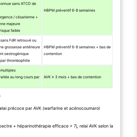
connue sans ATCD de
HBPM préventif 6-8 semaines
rgence / césarienne +
enne majeure
isque faible
ans FdR retrouvé ou
une grossesse antérieure
HBPM préventif 6-8 semaines + bas de
ent oestrogénique
contention
ar thrombophilie
ultiples
raitée au long cours par
AVK ≥ 3 mois + bas de contention
B
elai précoce par AVK (warfarine et acénocoumarol
ctre + héparinothérapie efficace > 7j, relai AVK selon la