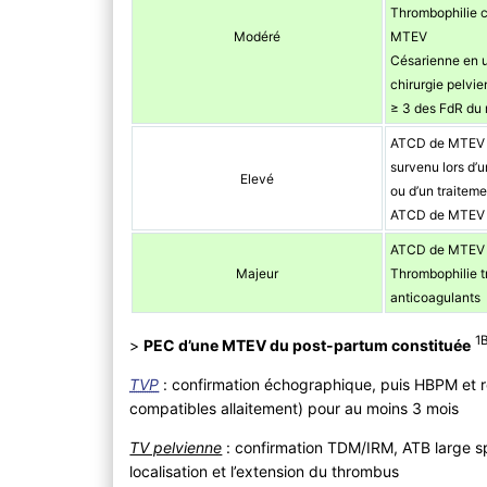
Thrombophilie 
Modéré
MTEV
Césarienne en u
chirurgie pelvi
≥ 3 des FdR du r
ATCD de MTEV s
survenu lors d’
Elevé
ou d’un traitem
ATCD de MTEV p
ATCD de MTEV m
Majeur
Thrombophilie t
anticoagulants
1
>
PEC d’une MTEV du post-partum constituée
TVP
: confirmation échographique, puis HBPM et r
compatibles allaitement) pour au moins 3 mois
TV pelvienne
: confirmation TDM/IRM, ATB large spe
localisation et l’extension du thrombus