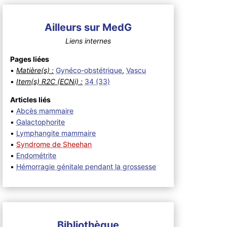
Ailleurs sur MedG
Liens internes
Pages liées
•
Matière(s) :
Gynéco-obstétrique
,
Vascu
•
Item(s) R2C (ECNi) :
34 (33)
Articles liés
•
Abcès mammaire
•
Galactophorite
•
Lymphangite mammaire
•
Syndrome de Sheehan
•
Endométrite
•
Hémorragie génitale pendant la grossesse
Bibliothèque