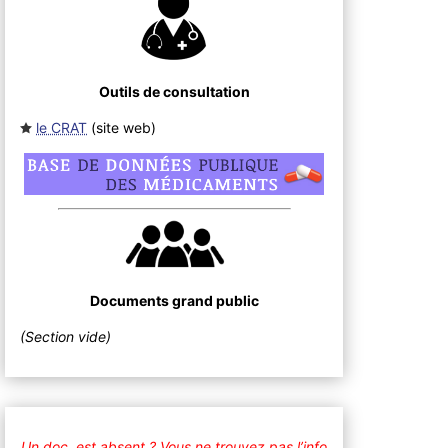
Outils de consultation
le CRAT
(site web
)
Documents grand public
(Section vide)
Un doc. est absent ?
Vous ne trouvez pas l’info