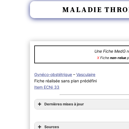
MALADIE THRO
Une Fiche MedG ré
X
Fiche
non-relue
p
Gynéco-obstétrique
–
Vasculaire
Fiche réalisée sans plan prédéfini
Item ECNi 33
Dernières mises à jour
Sources