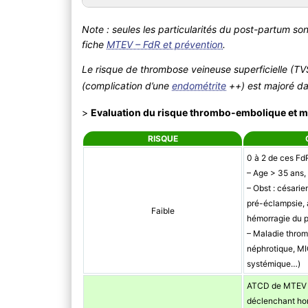
Note : seules les particularités du post-partum sont
fiche
MTEV – FdR et prévention
.
Le risque de thrombose veineuse superficielle (T
(complication d’une
endométrite
++) est majoré d
>
Evaluation du risque thrombo-embolique et m
RISQUE
0 à 2 de ces Fd
– Age > 35 ans,
– Obst : césarie
pré-éclampsie, a
Faible
hémorragie du 
– Maladie thro
néphrotique, MI
systémique…)
ATCD de MTEV 
déclenchant hor