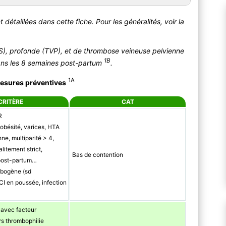
 détaillées dans cette fiche. Pour les généralités, voir la
VS), profonde (TVP), et de thrombose veineuse pelvienne
1B
ans les 8 semaines post-partum
.
1A
esures préventives
CRITÈRE
CAT
R
 obésité, varices, HTA
nne, multiparité > 4,
litement strict,
Bas de contention
post-partum…
mbogène (sd
CI en poussée, infection
avec facteur
s thrombophilie