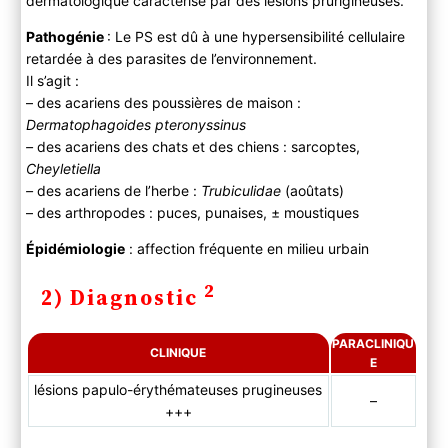
dermatologique caractérisé par des lésions prurigineuses.
Examen physique
B ) Paraclinique
Pathogénie
: Le PS est dû à une hypersensibilité cellulaire
C ) Diagnostic différentiel
retardée à des parasites de l’environnement.
Il s’agit :
3) Evolution
– des acariens des poussières de maison :
4) PEC
Dermatophagoides pteronyssinus
–
des acariens des chats et des chiens : sarcoptes,
Cheyletiella
–
des acariens de l’herbe :
Trubiculidae
(aoûtats)
– des arthropodes : puces, punaises, ± moustiques
Épidémiologie
: affection fréquente en milieu urbain
2
2) Diagnostic
PARACLINIQU
CLINIQUE
E
lésions papulo-érythémateuses prugineuses
–
+++