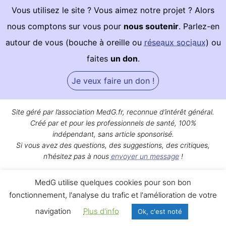
Vous utilisez le site ? Vous aimez notre projet ? Alors
nous comptons sur vous pour
nous soutenir
. Parlez-en
autour de vous (bouche à oreille ou
réseaux sociaux
) ou
faites
un don
.
Je veux faire un don !
Site géré par l’association MedG.fr, reconnue d’intérêt général.
Créé par et pour les professionnels de santé, 100%
indépendant, sans article sponsorisé.
Si vous avez des questions, des suggestions, des critiques,
n’hésitez pas à nous
envoyer un message
!
Bon surf sur MedG !
MedG utilise quelques cookies pour son bon
Qui sommes-nous ?
|
Mentions légales
|
Contact
fonctionnement, l'analyse du trafic et l'amélioration de votre
navigation
Plus d'info
Ok, c'est noté