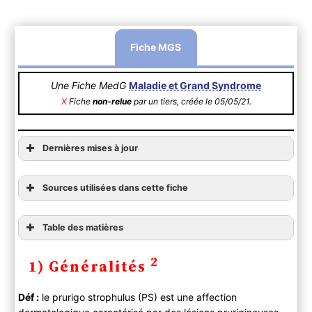
Fiche MGS
Une Fiche MedG
Maladie et Grand Syndrome
X
Fiche
non-relue
par un tiers, créée le 05/05/21.
Dernières mises à jour
Sources utilisées dans cette fiche
Table des matières
1) Généralités
2
1) Généralités
2) Diagnostic
A ) Clinique
Déf :
le prurigo strophulus (PS) est une affection
Anamnèse