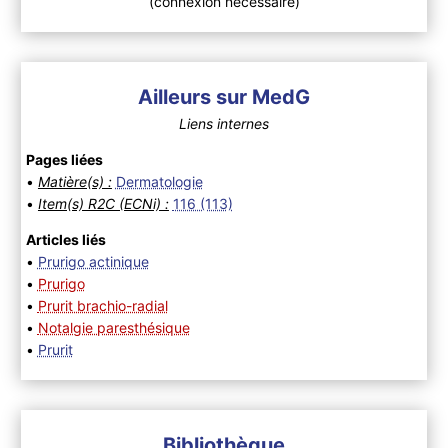
(connexion nécessaire)
Ailleurs sur MedG
Liens internes
Pages liées
•
Matière(s) :
Dermatologie
•
Item(s) R2C (ECNi) :
116 (113)
Articles liés
•
Prurigo actinique
•
Prurigo
•
Prurit brachio-radial
•
Notalgie paresthésique
•
Prurit
Bibliothèque