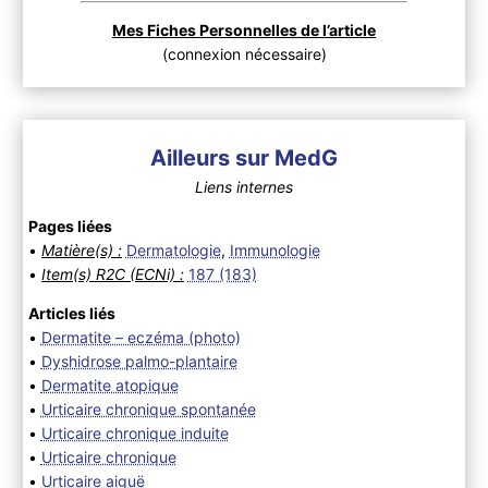
Mes Fiches Personnelles de l’article
(connexion nécessaire)
Ailleurs sur MedG
Liens internes
Pages liées
•
Matière(s) :
Dermatologie
,
Immunologie
•
Item(s) R2C (ECNi) :
187 (183)
Articles liés
•
Dermatite – eczéma (photo)
•
Dyshidrose palmo-plantaire
•
Dermatite atopique
•
Urticaire chronique spontanée
•
Urticaire chronique induite
•
Urticaire chronique
•
Urticaire aiguë