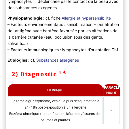
lymphocytes T, déclenchée par le contact de la peau avec
C ) Diagnostic différentiel
des substances exogènes.
3) Evolution
A) Histoire naturelle
Physiopathologie
: cf. fiche
Allergie et hypersensibilité
– Facteurs environnementaux : sensibilisation = pénétration
B) Complications
de l’antigène avec haptène favorisée par les altérations de
4) PEC
la barrière cutanée (eau, occlusion sous des gants,
A ) Bilan initial
solvants…)
B ) Traitement
– Facteurs immunologiques : lymphocytes d’orientation Th1
Etiologies
: cf.
Substances allergènes
1A
2) Diagnostic
PARACLI
CLINIQUE
NIQUE
Eczéma aigu : érythème, vésicule puis désquamation à
24-48h post-exposition à un allergène
–
Eczéma chronique : lichenification, kératose /fissures des
paumes et plantes