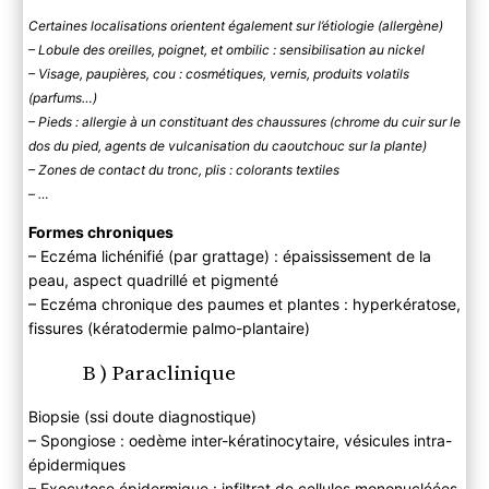
Certaines localisations orientent également sur l’étiologie (allergène)
– Lobule des oreilles, poignet, et ombilic : sensibilisation au nickel
– Visage, paupières, cou : cosmétiques, vernis, produits volatils
(parfums…)
– Pieds : allergie à un constituant des chaussures (chrome du cuir sur le
dos du pied, agents de vulcanisation du caoutchouc sur la plante)
– Zones de contact du tronc, plis : colorants textiles
– …
Formes chroniques
– Eczéma lichénifié (par grattage) : épaississement de la
peau, aspect quadrillé et pigmenté
– Eczéma chronique des paumes et plantes : hyperkératose,
fissures (kératodermie palmo-plantaire)
B ) Paraclinique
Biopsie (ssi doute diagnostique)
– Spongiose : oedème inter-kératinocytaire, vésicules intra-
épidermiques
– Exocytose épidermique : infiltrat de cellules mononucléées