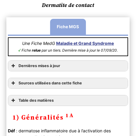
Dermatite de contact
Fiche MGS
Une Fiche MedG
Maladie et Grand Syndrome
√
Fiche
relue
par un tiers. Dernière mise à jour le 07/09/20.
Dernières mises à jour
Sources utilisées dans cette fiche
Table des matières
1) Généralités
1A
1) Généralités
2) Diagnostic
A ) Clinique
Déf
: dermatose inflammatoire due à l’activation des
B ) Paraclinique