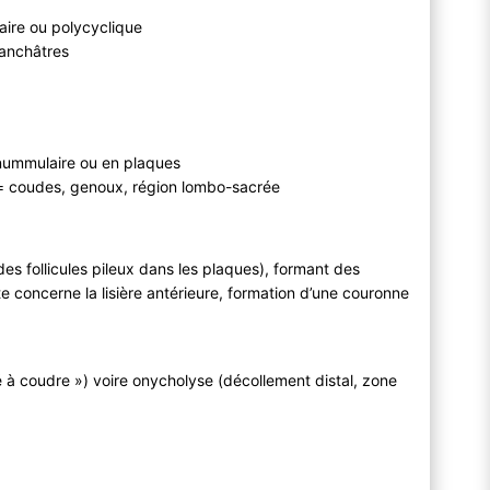
aire ou polycyclique
lanchâtres
s, nummulaire ou en plaques
= coudes, genoux, région lombo-sacrée
s follicules pileux dans les plaques), formant des
nte concerne la lisière antérieure, formation d’une couronne
 à coudre ») voire onycholyse (décollement distal, zone