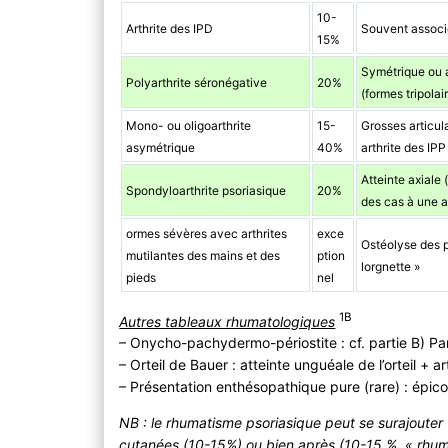
10-
Arthrite des IPD
Souvent associ
15%
Symétrique ou a
Polyarthrite séronégative
20%
(formes tripolai
Mono- ou oligoarthrite
15-
Grosses articula
asymétrique
40%
arthrite des IP
Atteinte axiale 
Spondyloarthrite psoriasique
20%
des cas à une a
ormes sévères avec arthrites
exce
Ostéolyse des ph
mutilantes des mains et des
ption
lorgnette »
pieds
nel
1B
Autres tableaux rhumatologiques
– Onycho-pachydermo-périostite : cf. partie B) Pa
– Orteil de Bauer : atteinte unguéale de l’orteil + ar
– Présentation enthésopathique pure (rare) : épico
NB : le rhumatisme psoriasique peut se surajouter
cutanées (10-15%) ou bien après (10-15 %, « rhuma