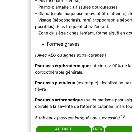
– Plis (psoriasis inversé)
– Palmo-plantaire : ± fissures douloureuses
– Gland (seule muqueuse pouvant être atteinte) :
– Visage (sébopsoriasis, rare) : topographie séborr
possibles). Plus fréquent chez l’enfant.
– Zone du siège : chez l’enfant, forme aiguë en go
Formes graves
! Avec AEG ou signes extra-cutanés !
Psoriasis érythrodermique :
atteinte > 90% de la
corticothérapie générale.
Psoriasis pustuleux
(aseptique) : localisation pa
fièvre
Psoriasis arthropatique
(ou rhumatisme psoriasi
corrélé à la sévérité de l’atteinte cutanée (mais to
1B
5 tableaux (souvent intriqués ou successifs)
ATTEINTE
FREQ.