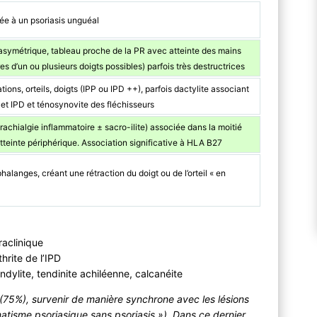
ée à un psoriasis unguéal
symétrique, tableau proche de la PR avec atteinte des mains
res d’un ou plusieurs doigts possibles) parfois très destructrices
tions, orteils, doigts (IPP ou IPD ++), parfois dactylite associant
P et IPD et ténosynovite des fléchisseurs
(rachialgie inflammatoire ± sacro-ilite) associée dans la moitié
tteinte périphérique. Association significative à HLA B27
alanges, créant une rétraction du doigt ou de l’orteil « en
raclinique
thrite de l’IPD
ndylite, tendinite achiléenne, calcanéite
 (75%), survenir de manière synchrone avec les lésions
tisme psoriasique sans psoriasis »). Dans ce dernier