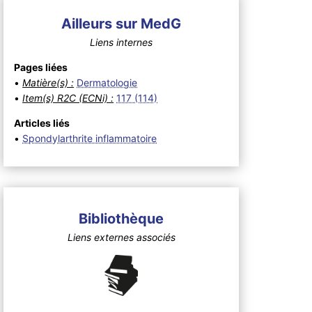
Ailleurs sur MedG
Liens internes
Pages liées
•
Matière(s) :
Dermatologie
•
Item(s) R2C (ECNi) :
117 (114)
Articles liés
•
Spondylarthrite inflammatoire
Bibliothèque
Liens externes associés