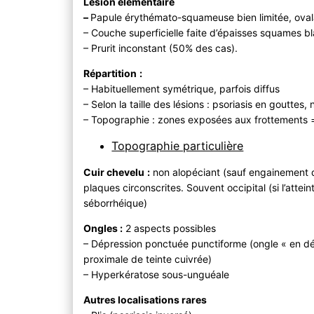
Lésion élémentaire
–
Papule érythémato-squameuse bien limitée, oval
– Couche superficielle faite d’épaisses squames b
– Prurit inconstant (50% des cas).
Répartition
:
– Habituellement symétrique, parfois diffus
– Selon la taille des lésions : psoriasis en goutte
– Topographie : zones exposées aux frottements 
Topographie particulière
Cuir chevelu
:
non alopéciant (sauf engainement de
plaques circonscrites. Souvent occipital (si l’attei
séborrhéique)
Ongles :
2 aspects possibles
– Dépression ponctuée punctiforme (ongle « en dé
proximale de teinte cuivrée)
– Hyperkératose sous-unguéale
Autres localisations rares