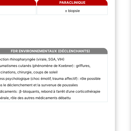
PARACLINIQUE
± biopsie
FDR ENVIRONNEMENTAUX (DÉCLENCHANTS)
ection rhinopharyngée (virale, SGA, VIH)
umatismes cutanés (phénomène de Koebner) : griffures,
cinations, chirurgie, coups de soleil
ess psychologique (choc émotif, trauma affectif) : rôle possible
s le déclenchement et la survenue de poussées
icaments : β-bloquants, rebond à l’arrêt d’une corticothérapie
érale, rôle des autres médicaments débattu