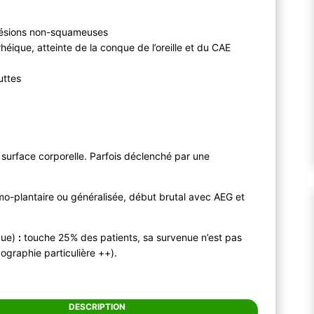
 lésions non-squameuses
héique, atteinte de la conque de l’oreille et du CAE
uttes
 surface corporelle. Parfois déclenché par une
lmo-plantaire ou généralisée, début brutal avec AEG et
que)
:
touche 25% des patients, sa survenue n’est pas
pographie particulière ++).
DESCRIPTION