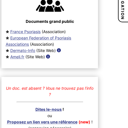
NAVIGATION
Documents grand public
France Psoriasis
(Association
)
European Federation of Psoriasis
Associations
(Association
)
Dermato-Info
(Site Web
)
Ameli.fr
(Site Web
)
Un doc. est absent ?
Vous ne trouvez pas l’info
?
Dites le-nous
!
ou
Proposez un lien vers une référence
(new)
!