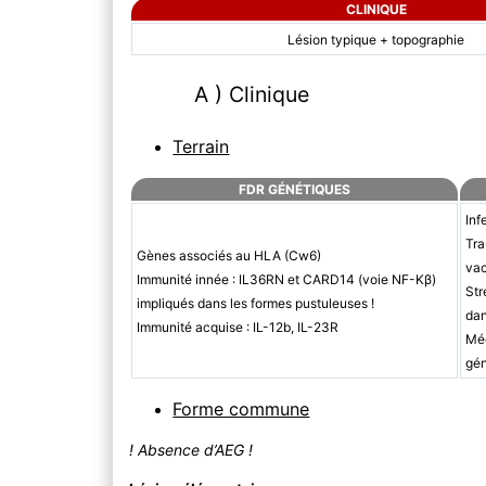
CLINIQUE
Lésion typique + topographie
A ) Clinique
Terrain
FDR GÉNÉTIQUES
Inf
Tra
Gènes associés au HLA (Cw6)
vac
Immunité innée : IL36RN et CARD14 (voie NF-Κβ)
Str
impliqués dans les formes pustuleuses !
dan
Immunité acquise : IL-12b, IL-23R
Méd
gén
Forme commune
! Absence d’AEG !