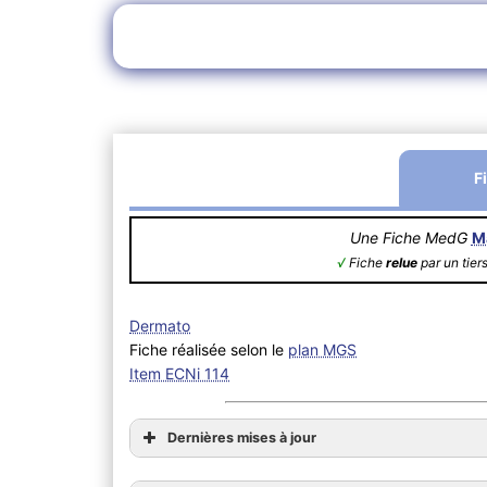
F
Une Fiche MedG
M
√
Fiche
relue
par un tier
Dermato
Fiche réalisée selon le
plan MGS
Item ECNi 114
Dernières mises à jour