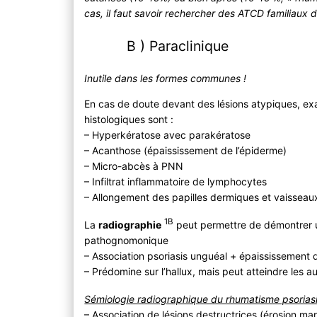
cas, il faut savoir rechercher des ATCD familiaux de
B ) Paraclinique
Inutile dans les formes communes !
En cas de doute devant des lésions atypiques, e
histologiques sont :
– Hyperkératose avec parakératose
– Acanthose (épaississement de l’épiderme)
– Micro-abcès à PNN
– Infiltrat inflammatoire de lymphocytes
– Allongement des papilles dermiques et vaisseau
1B
La
radiographie
peut permettre de démontrer
pathognomonique
– Association psoriasis unguéal + épaississement 
– Prédomine sur l’hallux, mais peut atteindre les au
Sémiologie radiographique du rhumatisme psorias
– Association de lésions destructrices (érosion mar