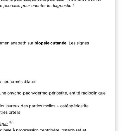
 psoriasis pour orienter le diagnostic !
xamen anapath sur
biopsie cutanée
. Les signes
x néoformés dilatés
 une
onycho-pachydermo-périostite
, entité radioclinique
douloureux des parties molles + ostéopériostite
tres orteils
1B
ique
ginale à progression centripète, ostéolyse) et