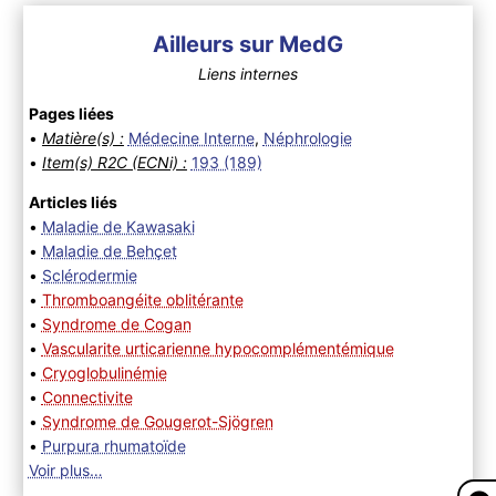
Ailleurs sur MedG
Liens internes
Pages liées
•
Matière(s) :
Médecine Interne
,
Néphrologie
•
Item(s) R2C (ECNi) :
193 (189)
Articles liés
•
Maladie de Kawasaki
•
Maladie de Behçet
•
Sclérodermie
•
Thromboangéite oblitérante
•
Syndrome de Cogan
•
Vascularite urticarienne hypocomplémentémique
•
Cryoglobulinémie
•
Connectivite
•
Syndrome de Gougerot-Sjögren
•
Purpura rhumatoïde
Voir plus…