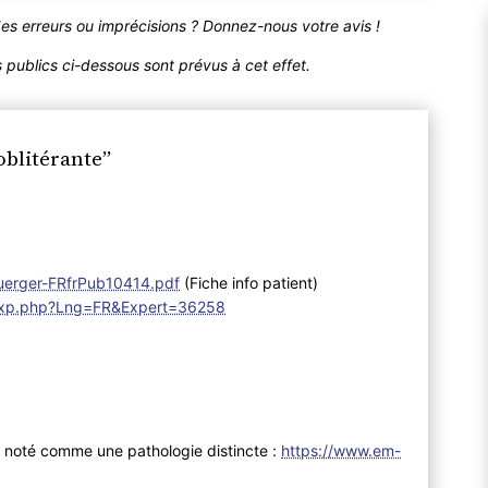
des erreurs ou imprécisions ? Donnez-nous votre avis !
publics ci-dessous sont prévus à cet effet.
blitérante”
Buerger-FRfrPub10414.pdf
(Fiche info patient)
C_Exp.php?Lng=FR&Expert=36258
is noté comme une pathologie distincte :
https://www.em-