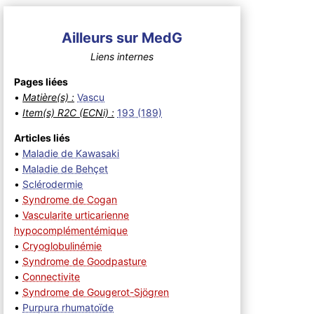
Ailleurs sur MedG
Liens internes
Pages liées
•
Matière(s) :
Vascu
•
Item(s) R2C (ECNi) :
193 (189)
Articles liés
•
Maladie de Kawasaki
•
Maladie de Behçet
•
Sclérodermie
•
Syndrome de Cogan
•
Vascularite urticarienne
hypocomplémentémique
•
Cryoglobulinémie
•
Syndrome de Goodpasture
•
Connectivite
•
Syndrome de Gougerot-Sjögren
•
Purpura rhumatoïde