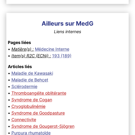
Ailleurs sur MedG
Liens internes
Pages liées
•
Matière(s) :
Médecine Interne
•
Item(s) R2C (ECNi) :
193 (189)
Articles liés
•
Maladie de Kawasaki
•
Maladie de Behçet
•
Sclérodermie
•
Thromboangéite oblitérante
•
Syndrome de Cogan
•
Cryoglobulinémie
•
Syndrome de Goodpasture
•
Connectivite
•
Syndrome de Gougerot-Sjögren
•
Purpura rhumatoïde