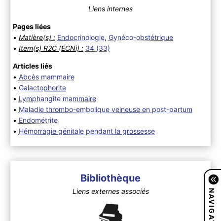
Liens internes
Pages liées
•
Matière(s) :
Endocrinologie
,
Gynéco-obstétrique
•
Item(s) R2C (ECNi) :
34 (33)
Articles liés
•
Abcès mammaire
•
Galactophorite
•
Lymphangite mammaire
•
Maladie thrombo-embolique veineuse en post-partum
•
Endométrite
•
Hémorragie génitale pendant la grossesse
Bibliothèque
NAVIGATION
Liens externes associés