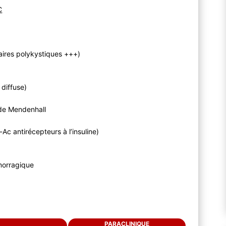
C
aires polykystiques +++)
 diffuse)
t de Mendenhall
Ac antirécepteurs à l’insuline)
émorragique
PARACLINIQUE