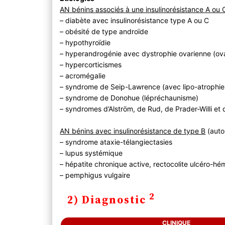
AN bénins associés à une insulinorésistance A ou 
– diabète avec insulinorésistance type A ou C
– obésité de type androïde
– hypothyroïdie
– hyperandrogénie avec dystrophie ovarienne (ov
– hypercorticismes
– acromégalie
– syndrome de Seip-Lawrence (avec lipo-atrophie
– syndrome de Donohue (lépréchaunisme)
– syndromes d’Alström, de Rud, de Prader-Willi e
AN bénins avec insulinorésistance de type B
(auto-
– syndrome ataxie-télangiectasies
– lupus systémique
– hépatite chronique active, rectocolite ulcéro-h
– pemphigus vulgaire
2
2) Diagnostic
CLINIQUE