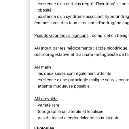
. existence d’un certains degré d’insulinorésistan
. obésité
. existence d’un syndrome associant hyperandrogén
femmes avec des taux circulants d’androgène au
P
seudo-acanthosis nigricans
: complication bénign
AN induit par les médicaments
: acide nicotinique,
œstroprogestative et triazinate (antagoniste de l’a
AN malin
. les deux sexes sont également atteints
. existence d’une pathologie maligne sous-jacent
. atteinte muqueuse possible
AN nævoïde
. variété rare
. topographie unilatérale et localisée
. pas de maladie endocrinienne sous-jacente
Etiologies