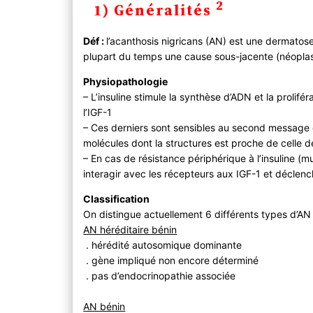
2
1) Généralités
2) Diagnostic
A ) Clinique
Déf :
l’acanthosis nigricans (AN) est une dermato
B ) Paraclinique
plupart du temps une cause sous-jacente (néopla
C ) Diagnostic différentiel
3) Evolution
Physiopathologie
4) PEC
– L’insuline stimule la synthèse d’ADN et la prolifé
l’IGF-1
A ) Bilan initial
– Ces derniers sont sensibles au second message 
B ) Traitement
molécules dont la structures est proche de celle de 
C) Suivi
– En cas de résistance périphérique à l’insuline (
interagir avec les récepteurs aux IGF-1 et déclen
Classification
On distingue actuellement 6 différents types d’AN
AN héréditaire bénin
. hérédité autosomique dominante
. gène impliqué non encore déterminé
. pas d’endocrinopathie associée
AN bénin