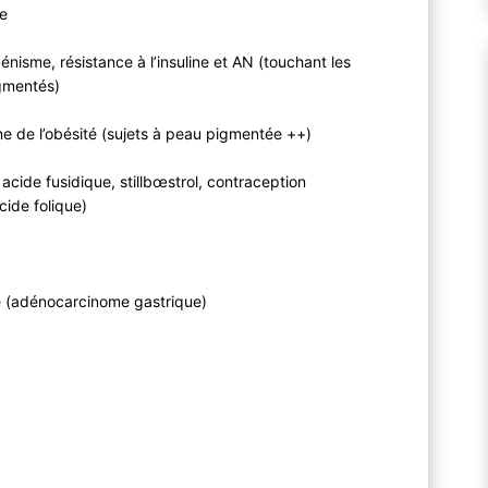
ce
isme, résistance à l’insuline et AN (touchant les
gmentés)
e de l’obésité (sujets à peau pigmentée ++)
 acide fusidique, stillbœstrol, contraception
cide folique)
e (adénocarcinome gastrique)