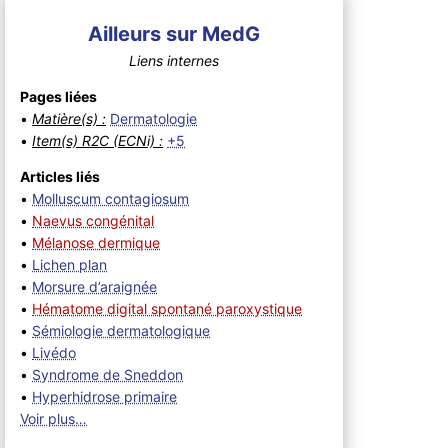
Ailleurs sur MedG
Liens internes
Pages liées
•
Matière(s) :
Dermatologie
•
Item(s) R2C (ECNi) :
+5
Articles liés
•
Molluscum contagiosum
•
Naevus congénital
•
Mélanose dermique
•
Lichen plan
•
Morsure d’araignée
•
Hématome digital spontané paroxystique
•
Sémiologie dermatologique
•
Livédo
•
Syndrome de Sneddon
•
Hyperhidrose primaire
Voir plus…