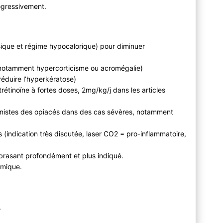
rogressivement.
sique et régime hypocalorique) pour diminuer
(notamment hypercorticisme ou acromégalie)
réduire l’hyperkératose)
rétinoïne à fortes doses, 2mg/kg/j dans les articles
onistes des opiacés dans des cas sévères, notamment
s (indication très discutée, laser CO2 = pro-inflammatoire,
abrasant profondément et plus indiqué.
ermique.
.