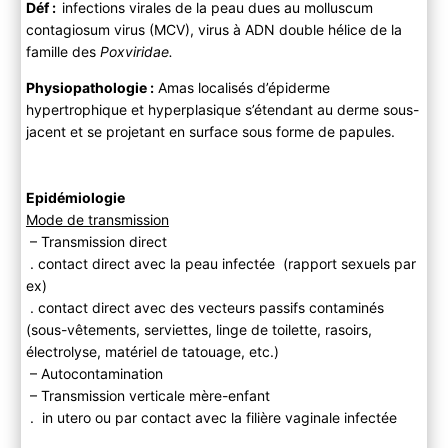
Déf :
infections virales de la peau dues au molluscum
Anamnèse
contagiosum virus (MCV), virus à ADN double hélice de la
Examen physique
famille des
Poxviridae.
B ) Paraclinique
C ) Diagnostic différentiel
Physiopathologie :
Amas localisés d’épiderme
hypertrophique et hyperplasique s’étendant au derme sous-
3) Evolution
jacent et se projetant en surface sous forme de papules.
A) Histoire naturelle
B) Complications
4) PEC
Epidémiologie
A) Bilan
Mode de transmission
B) Traitement
– Transmission direct
Moyens
. contact direct avec la peau infectée (rapport sexuels par
Indications
ex)
. contact direct avec des vecteurs passifs contaminés
(sous-vêtements, serviettes, linge de toilette, rasoirs,
électrolyse, matériel de tatouage, etc.)
– Autocontamination
– Transmission verticale mère-enfant
. in utero ou par contact avec la filière vaginale infectée