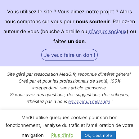
Vous utilisez le site ? Vous aimez notre projet ? Alors
nous comptons sur vous pour
nous soutenir
. Parlez-en
autour de vous (bouche à oreille ou
réseaux sociaux
) ou
faites
un don
.
Je veux faire un don !
Site géré par l’association MedG.fr, reconnue d’intérêt général.
Créé par et pour les professionnels de santé, 100%
indépendant, sans article sponsorisé.
Si vous avez des questions, des suggestions, des critiques,
n’hésitez pas à nous
envoyer un message
!
Bon surf sur MedG !
MedG utilise quelques cookies pour son bon
Qui sommes-nous ?
|
Mentions légales
|
Contact
fonctionnement, l'analyse du trafic et l'amélioration de votre
navigation
Plus d'info
Ok, c'est noté