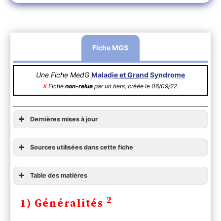
Fiche MGS
Une Fiche MedG
Maladie et Grand Syndrome
X
Fiche
non-relue
par un tiers, créée le 06/09/22.
Dernières mises à jour
–
Septembre 2022
: suppression de l’iquimod, source
cochrane (
Thomas)
Sources utilisées dans cette fiche
–
Avril 2021
: création de la fiche (
Beriel)
Table des matières
1) Généralités
2
1) Généralités
2) Diagnostic
A ) Clinique