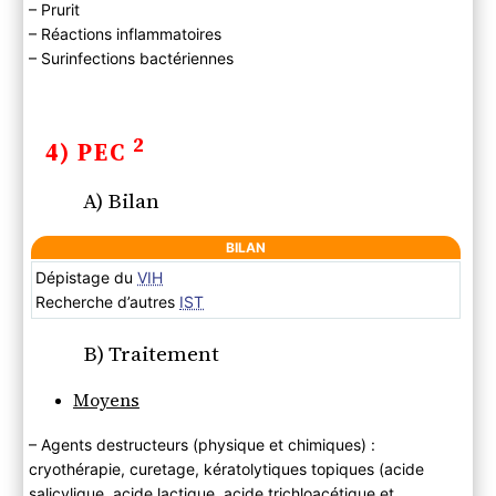
– Prurit
– Réactions inflammatoires
– Surinfections bactériennes
2
4) PEC
A) Bilan
BILAN
Dépistage du
VIH
Recherche d’autres
IST
B) Traitement
Moyens
– Agents destructeurs (physique et chimiques) :
cryothérapie, curetage, kératolytiques topiques (acide
salicylique, acide lactique, acide trichloacétique et