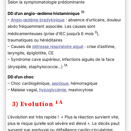
Selon la symptomatologie prédominante
1B
DD d’un angio-œdème histaminique
–
Angio-œdème bradykinique
: absence d’urticaire, douleur
abdo fréquemment associée. Les causes sont
0
médicamenteuses (prise d’IEC jusqu’à 6 mois
),
traumatiques ou héréditaires
– Causes de
détresse respiratoire aiguë
: crise d’asthme,
laryngite, épiglottite, CE
– Syndrome cave supérieur, infections aiguës de la face
1A
(érysipèle, staphylococcie…)
DD d’un choc
– Choc cardiogénique,
septique
, hémorragique
– Malaise vagal,
hypoglycémie
, mastocytose
1A
3) Evolution
L’évolution est très rapide ! « Plus la réaction survient vite,
plus le risque qu’elle soit sévère est élevé ». Le décès peut
survenir par asphyxie ou défaillance cardio-circulatoire..