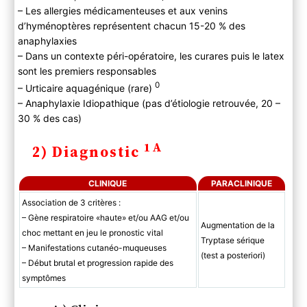
– Les allergies médicamenteuses et aux venins
d’hyménoptères représentent chacun 15-20 % des
anaphylaxies
– Dans un contexte péri-opératoire, les curares puis le latex
sont les premiers responsables
0
– Urticaire aquagénique (rare)
– Anaphylaxie Idiopathique (pas d’étiologie retrouvée, 20 –
30 % des cas)
1A
2) Diagnostic
CLINIQUE
PARACLINIQUE
Association de 3 critères :
– Gène respiratoire «haute» et/ou AAG et/ou
Augmentation de la
choc mettant en jeu le pronostic vital
Tryptase sérique
– Manifestations cutanéo-muqueuses
(test a posteriori)
– Début brutal et progression rapide des
symptômes