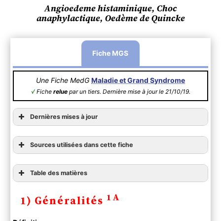
Angioedeme histaminique, Choc
anaphylactique, Oedème de Quincke
Fiche MGS
Une Fiche MedG
Maladie et Grand Syndrome
√
Fiche
relue
par un tiers. Dernière mise à jour le 21/10/19.
Dernières mises à jour
Sources utilisées dans cette fiche
Table des matières
1) Généralités
1A
1) Généralités
2) Diagnostic
A ) Clinique