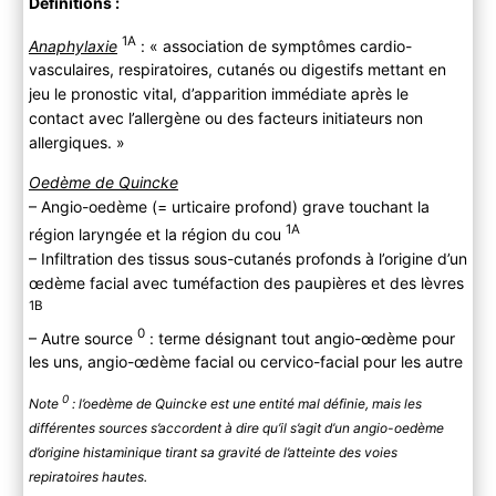
Définitions :
Anamnèse
Signes clinique
1A
Anaphylaxie
: « association de symptômes cardio-
Classification
vasculaires, respiratoires, cutanés ou digestifs mettant en
B) Paraclinique
jeu le pronostic vital, d’apparition immédiate après le
C) Différentiel
contact avec l’allergène ou des facteurs initiateurs non
allergiques. »
3) Evolution
4) PEC
Oedème de Quincke
A ) Bilan
– Angio-oedème (= urticaire profond) grave touchant la
Bilan de gravité
1A
région laryngée et la région du cou
Bilan étiologique : recherche de l’allergène
– Infiltration des tissus sous-cutanés profonds à l’origine d’un
B ) Traitement immédiat
œdème facial avec tuméfaction des paupières et des lèvres
1B
C ) PEC au décours
0
– Autre source
: terme désignant tout angio-œdème pour
les uns, angio-œdème facial ou cervico-facial pour les autre
0
Note
: l’oedème de Quincke est une entité mal définie, mais les
différentes sources s’accordent à dire qu’il s’agit d’un angio-oedème
d’origine histaminique tirant sa gravité de l’atteinte des voies
repiratoires hautes.