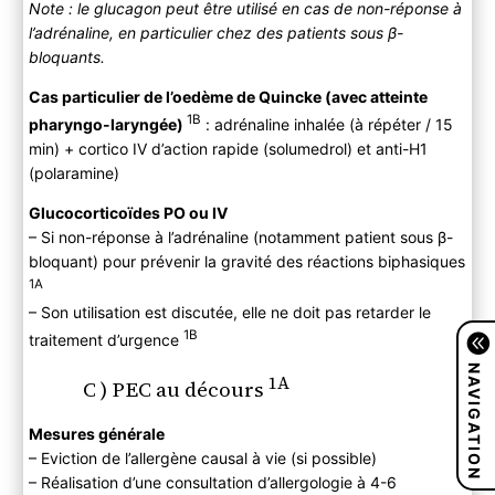
Note : le glucagon peut être utilisé en cas de non-réponse à
l’adrénaline, en particulier chez des patients sous β-
bloquants.
Cas particulier de l’oedème de Quincke (avec atteinte
1B
pharyngo-laryngée)
: adrénaline inhalée (à répéter / 15
min) + cortico IV d’action rapide (solumedrol) et anti-H1
(polaramine)
Glucocorticoïdes PO ou IV
– Si non-réponse à l’adrénaline (notamment patient sous β-
bloquant) pour prévenir la gravité des réactions biphasiques
1A
– Son utilisation est discutée, elle ne doit pas retarder le
1B
traitement d’urgence
NAVIGATION
1A
C ) PEC au décours
Mesures générale
– Eviction de l’allergène causal à vie (si possible)
– Réalisation d’une consultation d’allergologie à 4-6