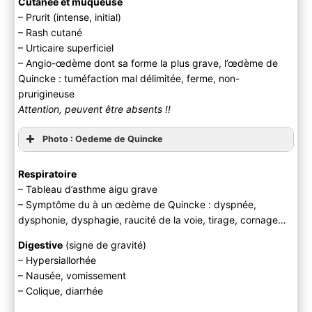
Cutanée et muqueuse
– Prurit (intense, initial)
– Rash cutané
– Urticaire superficiel
– Angio-œdème dont sa forme la plus grave, l’œdème de
Quincke : tuméfaction mal délimitée, ferme, non-
prurigineuse
Attention, peuvent être absents !!
Photo : Oedeme de Quincke
Respiratoire
– Tableau d’asthme aigu grave
– Symptôme du à un œdème de Quincke : dyspnée,
dysphonie, dysphagie, raucité de la voie, tirage, cornage…
Digestive
(signe de gravité)
– Hypersiallorhée
– Nausée, vomissement
– Colique, diarrhée