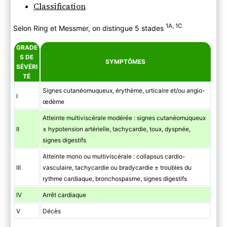
Classification
1A, 1C
Selon Ring et Messmer, on distingue 5 stades
GRADE
S DE
SYMPTÔMES
SÉVÉRI
TÉ
Signes cutanéomuqueux, érythème, urticaire et/ou angio-
I
œdème
Atteinte multiviscérale modérée : signes cutanéomuqueux
II
± hypotension artérielle, tachycardie, toux, dyspnée,
signes digestifs
Atteinte mono ou multiviscérale : collapsus cardio-
III
vasculaire, tachycardie ou bradycardie ± troubles du
rythme cardiaque, bronchospasme, signes digestifs
IV
Arrêt cardiaque
V
Décès