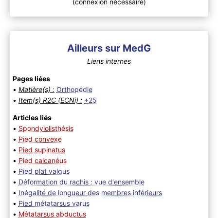
(connexion nécessaire)
Ailleurs sur MedG
Liens internes
Pages liées
•
Matière(s) :
Orthopédie
•
Item(s) R2C (ECNi) :
+25
Articles liés
•
Spondylolisthésis
•
Pied convexe
•
Pied supinatus
•
Pied calcanéus
•
Pied plat valgus
•
Déformation du rachis : vue d‘ensemble
•
Inégalité de longueur des membres inférieurs
•
Pied métatarsus varus
•
Métatarsus abductus