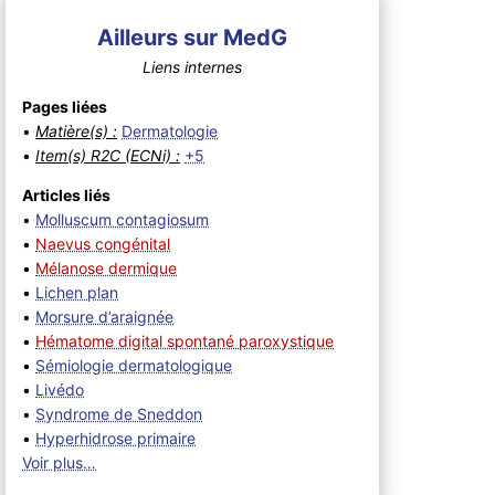
Ailleurs sur MedG
Liens internes
Pages liées
•
Matière(s) :
Dermatologie
•
Item(s) R2C (ECNi) :
+5
Articles liés
•
Molluscum contagiosum
•
Naevus congénital
•
Mélanose dermique
•
Lichen plan
•
Morsure d’araignée
•
Hématome digital spontané paroxystique
•
Sémiologie dermatologique
•
Livédo
•
Syndrome de Sneddon
•
Hyperhidrose primaire
Voir plus…