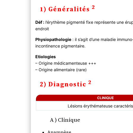
1) Généralités
2
1) Généralités
2) Diagnostic
A ) Clinique
Déf :
l’érythème pigmenté fixe représente une éru
Anamnèse
endroit
Examen physique
B ) Paraclinique
Physiopathologie
: il s’agit d’une maladie immuno
C ) Diagnostic différentiel
incontinence pigmentaire.
3) Evolution
Etiologies
4) PEC
– Origine médicamenteuse +++
A) Bilan
– Origine alimentaire (rare)
B) Traitement
2
C) Prévention
2) Diagnostic
CLINIQUE
Lésions érythémateuse caractéris
A ) Clinique
Anamnèse