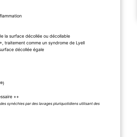
inflammation
 de la surface décollée ou décollable
+, traitement comme un syndrome de Lyell
 surface décollée égale
 ®)
essaire ++
des synéchies par des lavages pluriquotidiens utilisant des