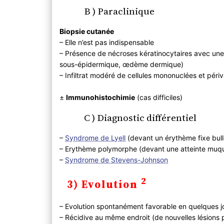
B ) Paraclinique
Biopsie cutanée
– Elle n’est pas indispensable
– Présence de nécroses kératinocytaires avec une d
sous-épidermique, œdème dermique)
– Infiltrat modéré de cellules mononuclées et péri
±
Immunohistochimie
(cas difficiles)
C ) Diagnostic différentiel
–
Syndrome de Lyell
(devant un érythème fixe bul
– Erythème polymorphe (devant une atteinte muq
–
Syndrome de Stevens-Johnson
2
3) Evolution
– Evolution spontanément favorable en quelques jo
– Récidive au même endroit (de nouvelles lésions 