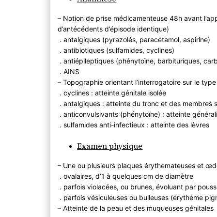
– Notion de prise médicamenteuse 48h avant l’app
d’antécédents d’épisode identique)
. antalgiques (pyrazolés, paracétamol, aspirine)
. antibiotiques (sulfamides, cyclines)
. antiépileptiques (phénytoïne, barbituriques, ca
. AINS
– Topographie orientant l’interrogatoire sur le t
. cyclines : atteinte génitale isolée
. antalgiques : atteinte du tronc et des membres
. anticonvulsivants (phénytoïne) : atteinte généra
. sulfamides anti-infectieux : atteinte des lèvres
Examen physique
– Une ou plusieurs plaques érythémateuses et 
. ovalaires, d’1 à quelques cm de diamètre
. parfois violacées, ou brunes, évoluant par pous
. parfois vésiculeuses ou bulleuses (érythème pigm
– Atteinte de la peau et des muqueuses génitales