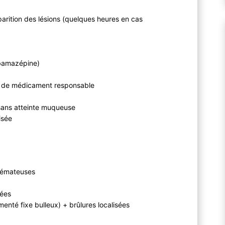
arition des lésions (quelques heures en cas
rbamazépine)
ype de médicament responsable
 sans atteinte muqueuse
lisée
œdémateuses
sées
enté fixe bulleux) + brûlures localisées