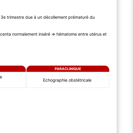
u 3e trimestre due à un décollement prématuré du
acenta normalement inséré ⇒ hématome entre utérus et
PARACLINIQUE
re
Echographie obstétricale