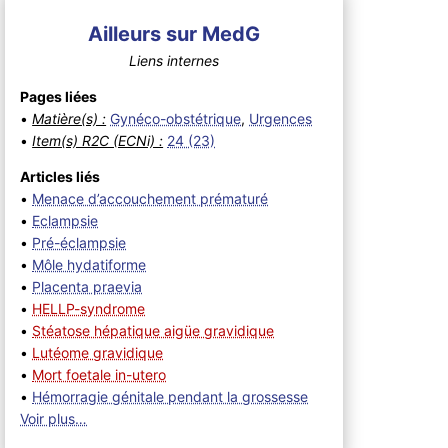
Ailleurs sur MedG
Liens internes
Pages liées
•
Matière(s) :
Gynéco-obstétrique
,
Urgences
•
Item(s) R2C (ECNi) :
24 (23)
Articles liés
•
Menace d’accouchement prématuré
•
Eclampsie
•
Pré-éclampsie
•
Môle hydatiforme
•
Placenta praevia
•
HELLP-syndrome
•
Stéatose hépatique aigüe gravidique
•
Lutéome gravidique
•
Mort foetale in-utero
•
Hémorragie génitale pendant la grossesse
Voir plus…