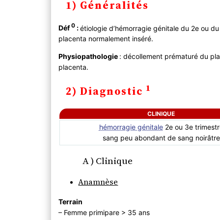
l’édition 2015
1) Généralités
2) Diagnostic
A ) Clinique
0
Déf
:
étiologie d’hémorragie génitale du 2e ou d
Anamnèse
placenta normalement inséré.
Examen physique
B ) Paraclinique
Physiopathologie
: décollement prématuré du pl
C ) Diagnostic différentiel
placenta.
3) Evolution
1
2) Diagnostic
4) PEC
A ) Bilan initial
CLINIQUE
B ) Traitement
hémorragie génitale
2e ou 3e trimest
Traitement médical en urgence
sang peu abondant de sang noirâtre
Traitement obstétrical
Surveillance
A ) Clinique
C) Prévention
Anamnèse
Terrain
– Femme primipare > 35 ans