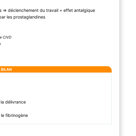
 ⇒ déclenchement du travail + effet antalgique
par les prostaglandines
de CIVD
e
BILAN
 la délivrance
le fibrinogène