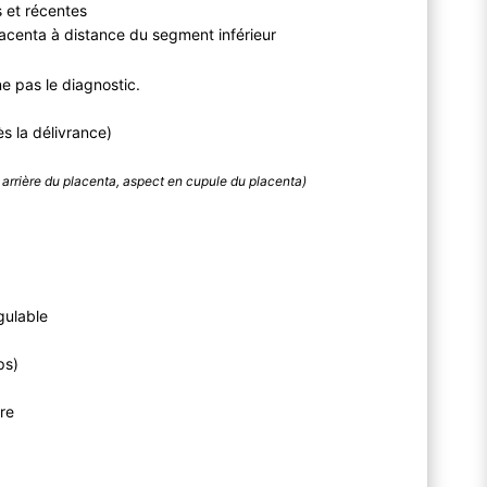
s et récentes
placenta à distance du segment inférieur
ne pas le diagnostic.
s la délivrance)
en arrière du placenta, aspect en cupule du placenta)
gulable
ps)
re