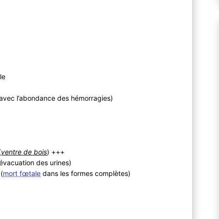
ble
 avec l’abondance des hémorragies)
(
ventre de bois
) +++
’évacuation des urines)
(
mort fœtale
dans les formes complètes)