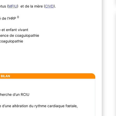
tus (
MFIU
) et de la mère (
CIVD
).
0
é de l’HRP
 et enfant vivant
bsence de coagulopathie
 coagulopathie
BILAN
echerche d’un RCIU
 d’une altération du rythme cardiaque fœtale,