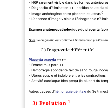
– HRP rarement visible dans les formes antérieure
– Diagnositc d’élimination ++ : position haute du 
0
– Image anéchogène entre placenta et utérus
– L’absence d’image visible à l’échographie n’élimi
Examen anatomopathologique du placenta
(aprè
Note
: le diagnostic est confirmé à l’intervention (caillots 
C ) Diagnostic différentiel
Placenta praevia
++++
– Femme multipare ++
– Hémorragie abondante fait de sang rouge incoa
– Utérus souple et indolore entre les contractions
– Activité cardiaque bien perçu (la plupart du tem
Autres causes d’
hémorragie génitale
du 3e trimest
1
3) Evolution