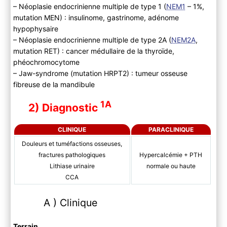
– Néoplasie endocrinienne multiple de type 1 (
NEM1
– 1%,
mutation MEN) : insulinome, gastrinome, adénome
hypophysaire
– Néoplasie endocrinienne multiple de type 2A (
NEM2A
,
mutation RET) : cancer médullaire de la thyroïde,
phéochromocytome
– Jaw-syndrome (mutation HRPT2) : tumeur osseuse
fibreuse de la mandibule
1A
2) Diagnostic
CLINIQUE
PARACLINIQUE
Douleurs et tuméfactions osseuses,
fractures pathologiques
Hypercalcémie + PTH
Lithiase urinaire
normale ou haute
CCA
A ) Clinique
Terrain