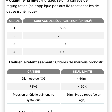
–
Quantifier la fuite :
4 grades selon la surface de
régurgitation (ne s’applique pas aux IM fonctionnelles de
cause ischémique)
GRADE
SURFACE DE RÉGURGITATION (EN MM²
)
1
< 20
2
20 – 30
3
30 – 40
4
> 40
–
Evaluer le retentissement :
Critères de mauvais pronostic
CRITÈRE
SEUIL LIMITE
Diamètre de l’OG
> 40mm
FEVG
< 60%
Pression artérielle pulmonaire
> 50mmHg au repos (selon
systolique
age)
1