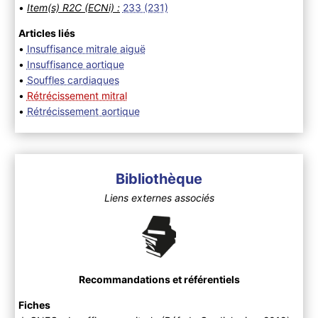
•
Item(s) R2C (ECNi) :
233 (231)
Articles liés
•
Insuffisance mitrale aiguë
•
Insuffisance aortique
•
Souffles cardiaques
•
Rétrécissement mitral
•
Rétrécissement aortique
Bibliothèque
Liens externes associés
Recommandations et référentiels
Fiches