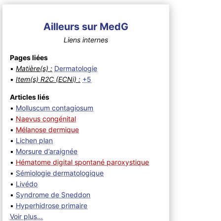
Ailleurs sur MedG
Liens internes
Pages liées
•
Matière(s) :
Dermatologie
•
Item(s) R2C (ECNi) :
+5
Articles liés
•
Molluscum contagiosum
•
Naevus congénital
•
Mélanose dermique
•
Lichen plan
•
Morsure d’araignée
•
Hématome digital spontané paroxystique
•
Sémiologie dermatologique
•
Livédo
•
Syndrome de Sneddon
•
Hyperhidrose primaire
Voir plus…