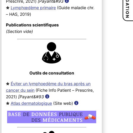
NAVIGATION
Prescrire, 2021
)
[Payant&#93
Lymphœdème primaire
(Guide maladie chr.
– HAS, 2019
)
Publications scientifiques
(Section vide)
Outils de consultation
Éviter un lymphoedème du bras après un
cancer du sein
(Fiche Info Patient – Prescrire,
2021
)
[Payant&#93
Atlas dermatologique
(Site web
)