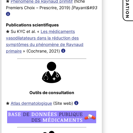
NAVIGATION
Phénomène de Raynaud primitif
(fiche
Premiers Choix – Prescrire, 2019
)
[Payant&#93
Publications scientifiques
Su KYC et al. «
Les médicaments
vasodilatateurs dans la réduction des
symptômes du phénomène de Raynaud
primaire
» (Cochrane, 2021
)
Outils de consultation
Atlas dermatologique
(Site web
)