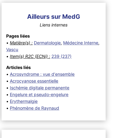
Ailleurs sur MedG
Liens internes
Pages liées
•
Matière(s) :
Dermatologie
,
Médecine Interne
,
Vascu
•
Item(s) R2C (ECNi) :
239 (237)
Articles liés
•
Acrosyndrome : vue d‘ensemble
•
Acrocyanose essentielle
•
Ischémie digitale permanente
•
Engelure et pseudo-engelure
•
Erythermalgie
•
Phénomène de Raynaud