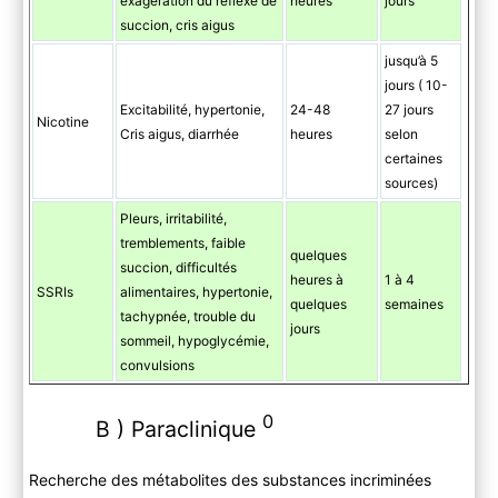
exagération du réflexe de
heures
jours
succion, cris aigus
jusqu’à 5
jours ( 10-
Excitabilité, hypertonie,
24-48
27 jours
Nicotine
Cris aigus, diarrhée
heures
selon
certaines
sources)
Pleurs, irritabilité,
tremblements, faible
quelques
succion, difficultés
heures à
1 à 4
SSRIs
alimentaires, hypertonie,
quelques
semaines
tachypnée, trouble du
jours
sommeil, hypoglycémie,
convulsions
0
B ) Paraclinique
Recherche des métabolites des substances incriminées