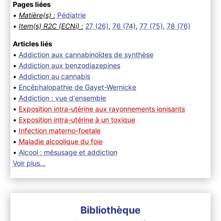
Pages liées
•
Matière(s) :
Pédiatrie
•
Item(s) R2C (ECNi) :
27 (26)
,
76 (74)
,
77 (75)
,
78 (76)
Articles liés
•
Addiction aux cannabinoïdes de synthèse
•
Addiction aux benzodiazepines
•
Addiction au cannabis
•
Encéphalopathie de Gayet-Wernicke
•
Addiction : vue d‘ensemble
•
Exposition intra-utérine aux rayonnements ionisants
•
Exposition intra-utérine à un toxique
•
Infection materno-foetale
•
Maladie alcoolique du foie
•
Alcool : mésusage et addiction
Voir plus…
Bibliothèque