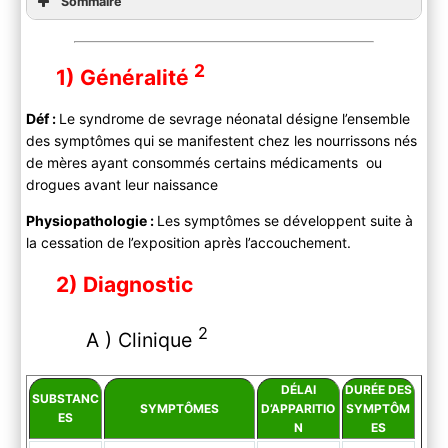
Sommaire
2
1) Généralité
Déf :
Le syndrome de sevrage néonatal désigne l’ensemble
des symptômes qui se manifestent chez les nourrissons nés
de mères ayant consommés certains médicaments ou
drogues avant leur naissance
Physiopathologie :
Les symptômes se développent suite à
la cessation de l’exposition après l’accouchement.
2) Diagnostic
2
A ) Clinique
DÉLAI
DURÉE DES
SUBSTANC
SYMPTÔMES
D’APPARITIO
SYMPTÔM
ES
N
ES