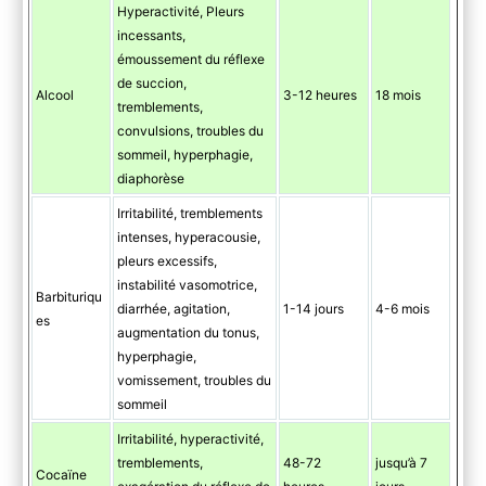
Hyperactivité, Pleurs
incessants,
émoussement du réflexe
de succion,
Alcool
3-12 heures
18 mois
tremblements,
convulsions, troubles du
sommeil, hyperphagie,
diaphorèse
Irritabilité, tremblements
intenses, hyperacousie,
pleurs excessifs,
instabilité vasomotrice,
Barbituriqu
diarrhée, agitation,
1-14 jours
4-6 mois
es
augmentation du tonus,
hyperphagie,
vomissement, troubles du
sommeil
Irritabilité, hyperactivité,
tremblements,
48-72
jusqu’à 7
Cocaïne