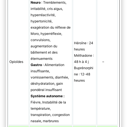
Neuro
: Tremblements,
irritabilité, cris aigus,
hyperréactivité,
hypertonicité,
exagération du réflexe de
Moro, hyperréflexie,
convulsions,
Héroïne : 24
augmentation du
heures
bâillement et des
Méthadone :
éternuements
Opioïdes
48 h à 4 j
–
Gastro
: Alimentation
Buprénorphi
insuffisante,
ne : 12-48
vomissements, diarrhée,
heures
déshydratation, gain
pondéral insuffisant
Système autonome :
Fièvre, Instabilité de la
température,
transpiration, congestion
nasale, marbrures