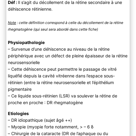
Déf :
Il s’agit du décollement de la rétine secondaire à une
Anamnèse
déhiscence rétinienne.
Examen physique
B ) Paraclinique
Note
: cette définition correspond à celle du décollement de la rétine
C ) Diagnostic différentiel
rhegmatogène (qui seul sera abordé dans cette fiche)
3) Evolution
A) Histoire naturelle
Physiopathologie
B) Complications
– Survenue d’une déhiscence au niveau de la rétine
périphérique avec un défect de pleine épaisseur de la rétine
4) PEC
neurosensorielle
A ) Bilan initial
– Cette déhiscence peut permettre le passage de vitré
B ) Traitement
liquéfié depuis la cavité vitréenne dans l’espace sous-
rétinien (entre la rétine neurosensorielle et l’épithélium
pigmentaire
– Ce liquide sous-rétinien (LSR) va soulever la rétine de
proche en proche : DR rhegmatogène
Etiologies
– DR idiopathique (sujet âgé ++)
– Myopie (myopie forte notamment, > – 6 δ
– Chirurgie de la cataracte (DR de l’aphaque ou du