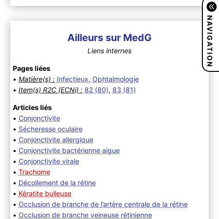
NAVIGATION
Ailleurs sur MedG
Liens internes
Pages liées
•
Matière(s) :
Infectieux
,
Ophtalmologie
•
Item(s) R2C (ECNi) :
82 (80)
,
83 (81)
Articles liés
•
Conjonctivite
•
Sécheresse oculaire
•
Conjonctivite allergique
•
Conjonctivite bactérienne aigue
•
Conjonctivite virale
•
Trachome
•
Décollement de la rétine
•
Kératite bulleuse
•
Occlusion de branche de l’artère centrale de la rétine
•
Occlusion de branche veineuse rétinienne