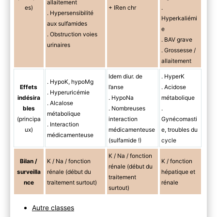
allaitement
es)
+ IRen chr
.
. Hypersensibilité
Hyperkaliémi
aux sulfamides
e
. Obstruction voies
. BAV grave
urinaires
. Grossesse /
allaitement
Idem diur. de
. HyperK
. HypoK, hypoMg
Effets
l’anse
. Acidose
. Hyperuricémie
indésira
. HypoNa
métabolique
. Alcalose
bles
. Nombreuses
.
métabolique
(principa
interaction
Gynécomasti
. Interaction
ux)
médicamenteuse
e, troubles du
médicamenteuse
(sulfamide !)
cycle
K / Na / fonction
Bilan /
K / Na / fonction
K / fonction
rénale (début du
surveilla
rénale (début du
hépatique et
traitement
nce
traitement surtout)
rénale
surtout)
Autre classes