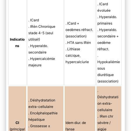
. ICard
évoluée
. Hyperaldo.
. ICard
. ICard +
primaires
. IRén Chronique
oedèmes réfract.
. Hyperaldo.
stade 4-5 (seul
(association)
secondaire +
Indicatio
utilisé!)
. HTA sans IRén
oedème
ns
. Hyperaldo.
. Lithiase
réfract.
secondaire
calcique,
.
. Hypercalcémie
hypercalciurie
Hypokaliémie
majeure
sous
diurétique
(association)
.
Déshydratati
. Déshydratation
on extra-
extra-cellulaire
cellulaire
. Encéphalopathie
.
IRen chr
hépatique
CI
I
dem diur. de
sévère /
. Grossesse ±
(principal
l’anse
aigüe