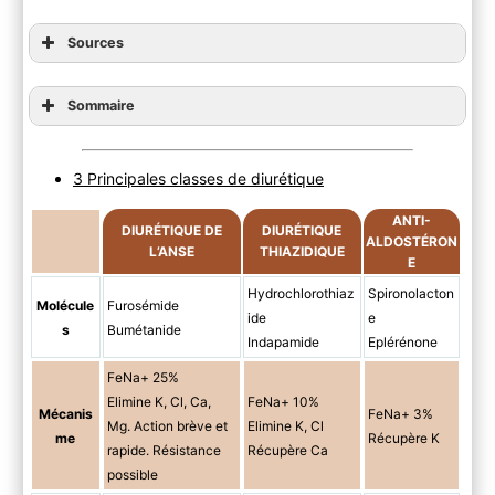
Sources
Sommaire
3 Principales classes de diurétique
ANTI-
DIURÉTIQUE DE
DIURÉTIQUE
ALDOSTÉRON
L’ANSE
THIAZIDIQUE
E
Hydrochlorothiaz
Spironolacton
Molécule
Furosémide
ide
e
s
Bumétanide
Indapamide
Eplérénone
FeNa+ 25%
Elimine K, Cl, Ca,
FeNa+ 10%
Mécanis
FeNa+ 3%
Mg. Action brève et
Elimine K, Cl
me
Récupère K
rapide. Résistance
Récupère Ca
possible