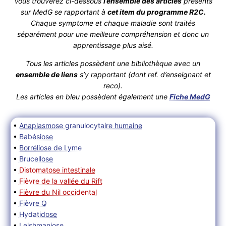
Vous trouverez ci-dessous
l’ensemble des articles
présents
sur MedG se rapportant à
cet item du programme R2C.
Chaque symptome et chaque maladie sont traités
séparément pour une meilleure compréhension et donc un
apprentissage plus aisé.
Tous les articles possèdent une bibliothèque avec un
ensemble de liens
s’y rapportant (dont ref. d’enseignant et
reco).
Les articles en bleu possèdent également une
Fiche MedG
•
Anaplasmose granulocytaire humaine
•
Babésiose
•
Borréliose de Lyme
•
Brucellose
•
Distomatose intestinale
•
Fièvre de la vallée du Rift
•
Fièvre du Nil occidental
•
Fièvre Q
•
Hydatidose
•
Leishmaniose