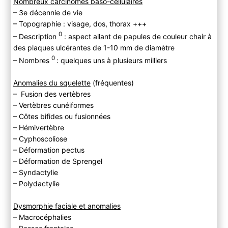
Nombreux carcinomes baso-cellulaires
– 3e décennie de vie
– Topographie : visage, dos, thorax +++
0
– Description
: aspect allant de papules de couleur chair à
des plaques ulcérantes de 1-10 mm de diamètre
0
– Nombres
: quelques uns à plusieurs milliers
Anomalies du squelette
(fréquentes)
– Fusion des vertèbres
– Vertèbres cunéiformes
– Côtes bifides ou fusionnées
– Hémivertèbre
– Cyphoscoliose
– Déformation pectus
– Déformation de Sprengel
– Syndactylie
– Polydactylie
Dysmorphie faciale et anomalies
– Macrocéphalies