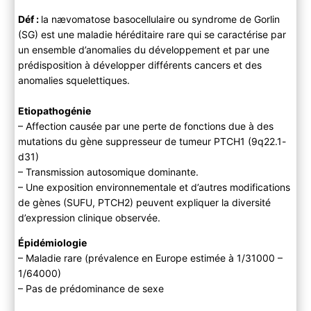
A ) Clinique
Déf :
la nævomatose basocellulaire ou syndrome de Gorlin
Anamnèse
(SG) est une maladie héréditaire rare qui se caractérise par
Examen physique
un ensemble d’anomalies du développement et par une
B ) Paraclinique
prédisposition à développer différents cancers et des
C ) Diagnostic différentiel
anomalies squelettiques.
3) Evolution
4) PEC
Etiopathogénie
– Affection causée par une perte de fonctions due à des
mutations du gène suppresseur de tumeur PTCH1 (9q22.1-
d31)
– Transmission autosomique dominante.
– Une exposition environnementale et d’autres modifications
de gènes (SUFU, PTCH2) peuvent expliquer la diversité
d’expression clinique observée.
Épidémiologie
– Maladie rare (prévalence en Europe estimée à 1/31000 –
1/64000)
– Pas de prédominance de sexe