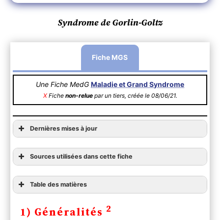
Syndrome de Gorlin-Goltz
Fiche MGS
Une Fiche MedG
Maladie et Grand Syndrome
X
Fiche
non-relue
par un tiers, créée le 08/06/21.
Dernières mises à jour
Sources utilisées dans cette fiche
Table des matières
1) Généralités
2
1) Généralités
2) Diagnostic