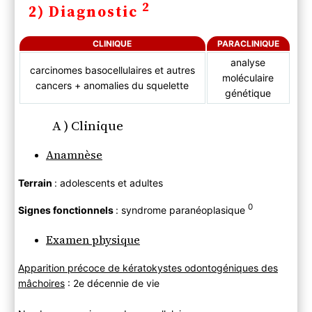
2
2) Diagnostic
CLINIQUE
PARACLINIQUE
analyse
carcinomes basocellulaires et autres
moléculaire
cancers + anomalies du squelette
génétique
A ) Clinique
Anamnèse
Terrain
: adolescents et adultes
0
Signes fonctionnels
: syndrome paranéoplasique
Examen physique
Apparition précoce de kératokystes odontogéniques des
mâchoires
: 2e décennie de vie