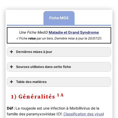
Fiche MGS
Une Fiche MedG
Maladie et Grand Syndrome
√
Fiche
relue
par un tiers. Dernière mise à jour le 20/07/21.
Dernières mises à jour
Sources utilisées dans cette fiche
Table des matières
1) Généralités
1A
1) Généralités
2) Diagnostic
A ) Clinique
lien vers l’édition 2014
Déf :
La rougeole est une infection à Morbillivirus de la
Anamnèse
2
Calendrier des vaccinations et recommandations
famille des paramyxoviridae (Cf.
Classification des virus
)
Examen physique
vaccinales