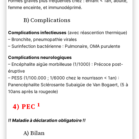
Formes graves plus fréquentes chez : enfant < 1an, adulte,
femme enceinte, et immunodéprimé.
B) Complications
Complications infectieuses
(avec réascention thermique)
– Bronchite, pneumopathie virales
– Surinfection bactérienne : Pulmonaire, OMA purulente
Complications neurologiques
– Encéphalite aigüe morbilleuse (1/1000) : Précoce post-
éruptive
– PESS (1/100.000 ; 1/6000 chez le nourrisson < 1an) :
Panencéphalite Sclérosante Subaigüe de Van Bogaert, (5 à
10ans après la rougeole)
1
4) PEC
!! Maladie à déclaration obligatoire !!
A) Bilan