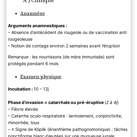
A ) Clinique
Anamnèse
Arguments anamnestiques :
– Absence d’antécédent de rougeole ou de vaccination anti
rougeoleuse
– Notion de contage environ 2 semaines avant l’éruption
Remarque
: les nourrissons (de mère immunisée) sont
protégés pendant 6 mois
Examen physique
Incubation :
10 – 12j
Phase d’invasion = catarrhale ou pré-éruptive
(
2 à 4j
)
– Fièvre élevée
– Catarrhe oculo-respiratoire : larmoiement, conjonctivite,
rhinorrhée, toux
– ± Signe de Köplik (énanthème pathognomonique) : tâches
ponctiforme blanc-bleutées sur une muqueuse jugale