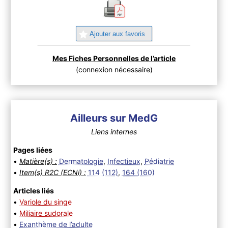
Ajouter aux favoris
Mes Fiches Personnelles de l’article
(connexion nécessaire)
Ailleurs sur MedG
Liens internes
Pages liées
•
Matière(s) :
Dermatologie
,
Infectieux
,
Pédiatrie
•
Item(s) R2C (ECNi) :
114 (112)
,
164 (160)
Articles liés
•
Variole du singe
•
Miliaire sudorale
•
Exanthème de l’adulte