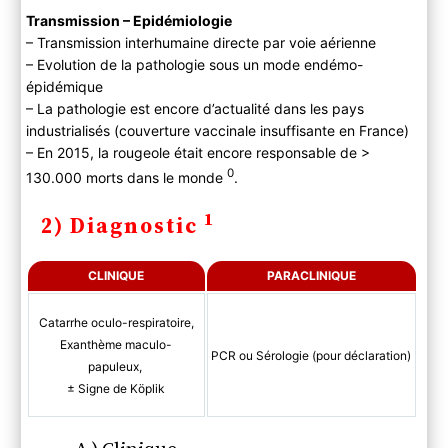
B ) Paraclinique
calendrier simplifié
Transmission – Epidémiologie
C ) Diagnostic différentiel
– Transmission interhumaine directe par voie aérienne
– Evolution de la pathologie sous un mode endémo-
3) Evolution
épidémique
A) Histoire naturelle
– La pathologie est encore d’actualité dans les pays
B) Complications
industrialisés (couverture vaccinale insuffisante en France)
4) PEC
– En 2015, la rougeole était encore responsable de >
A) Bilan
0
130.000 morts dans le monde
.
B) Traitement
C) Prévention
1
2) Diagnostic
CLINIQUE
PARACLINIQUE
Catarrhe oculo-respiratoire,
Exanthème maculo-
PCR ou Sérologie (pour déclaration)
papuleux,
± Signe de Köplik