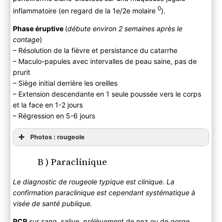
0
inflammatoire (en regard de la 1e/2e molaire
).
Phase éruptive
(
débute environ 2 semaines après le
contage
)
– Résolution de la fièvre et persistance du catarrhe
– Maculo-papules avec intervalles de peau saine, pas de
prurit
– Siège initial derrière les oreilles
– Extension descendante en 1 seule poussée vers le corps
et la face en 1-2 jours
– Régression en 5-6 jours
Photos : rougeole
B ) Paraclinique
Le diagnostic de rougeole typique est clinique. La
confirmation paraclinique est cependant systématique à
visée de santé publique.
PCR
sur sang, salive, prélèvement de nez ou de gorge,