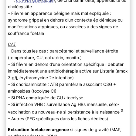
cholécystite
– Fièvre en apparence bénigne mais mal expliquée :
syndrome grippal en dehors d’un contexte épidémique ou
manifestations atypiques, ou associées à des signes de
souffrance foetale
CAT
– Dans tous les cas : paracétamol et surveillance étroite
(température, CU, col utérin, monito.)
– Si fièvre en dehors d’une orientation spécifique : débuter
immédiatement une antibiothérapie active sur Listeria (amox
3 g/j, érythromycine 2e intention)
– Si chorioamniotite : ATB parentérale associant C3G +
aminosides (tocolyse CI)
– Si PNA compliquée de CU : tocolyse
– Si infection VHB : surveillance Ag HBs mensuelle, séro-
0
vaccination du nouveau-né si persistance à la naissance
– Autres (PEC spécifiques dans les fiches dédiées)
Extraction foetale en urgence
si signes de gravité (MAP,