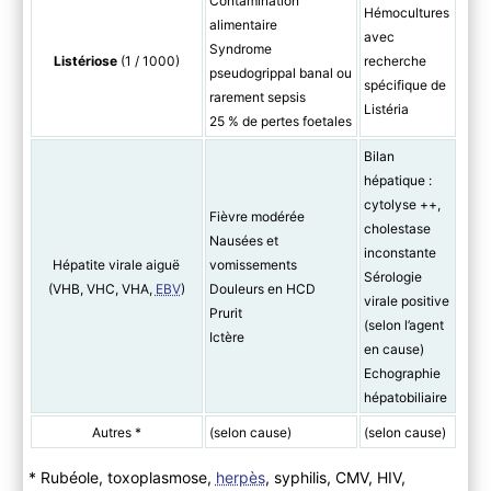
Contamination
Hémocultures
alimentaire
avec
Syndrome
Listériose
(1 / 1000)
recherche
pseudogrippal banal ou
spécifique de
rarement sepsis
Listéria
25 % de pertes foetales
Bilan
hépatique :
cytolyse ++,
Fièvre modérée
cholestase
Nausées et
inconstante
Hépatite virale aiguë
vomissements
Sérologie
(VHB, VHC, VHA,
EBV
)
Douleurs en HCD
virale positive
Prurit
(selon l’agent
Ictère
en cause)
Echographie
hépatobiliaire
Autres *
(selon cause)
(selon cause)
* Rubéole, toxoplasmose,
herpès
, syphilis, CMV, HIV,