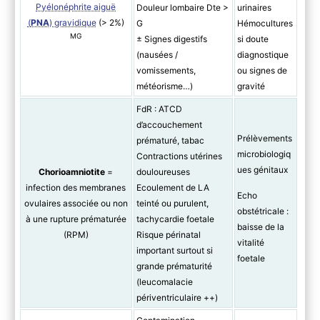
Pyélonéphrite aiguë
Douleur lombaire Dte >
urinaires
(
PNA
) gravidique
(> 2%)
G
Hémocultures
MG
± Signes digestifs
si doute
(nausées /
diagnostique
vomissements,
ou signes de
météorisme…)
gravité
FdR : ATCD
d’accouchement
Prélèvements
prématuré, tabac
microbiologiq
Contractions utérines
ues génitaux
Chorioamniotite
=
douloureuses
infection des membranes
Ecoulement de LA
Echo
ovulaires associée ou non
teinté ou purulent,
obstétricale :
à une rupture prématurée
tachycardie foetale
baisse de la
(RPM)
Risque périnatal
vitalité
important surtout si
foetale
grande prématurité
(leucomalacie
périventriculaire ++)