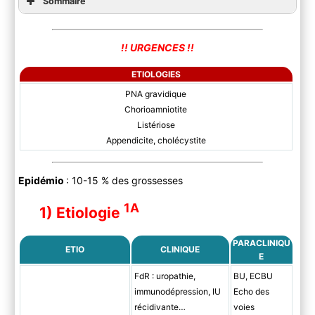
Sommaire
!! URGENCES !!
ETIOLOGIES
PNA gravidique
Chorioamniotite
Listériose
Appendicite, cholécystite
Epidémio
: 10-15 % des grossesses
1A
1) Etiologie
PARACLINIQU
ETIO
CLINIQUE
E
FdR : uropathie,
BU, ECBU
immunodépression, IU
Echo des
récidivante…
voies