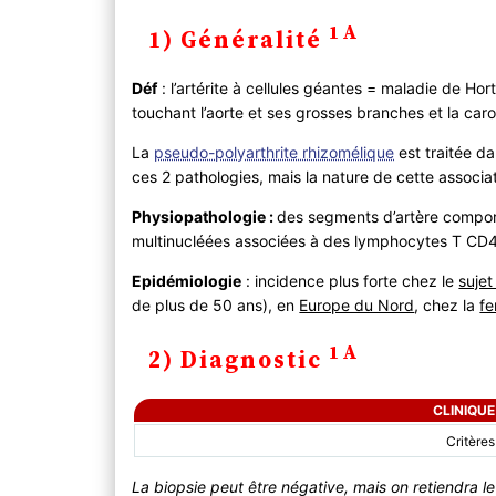
1) Généralité
1A
1) Généralité
2) Diagnostic
A ) Clinique
Déf
: l’artérite à cellules géantes = maladie de Ho
B ) Paraclinique
touchant l’aorte et ses grosses branches et la caro
C ) Diagnostic différentiel
La
pseudo-polyarthrite rhizomélique
est traitée da
D ) Synthèse : critères de l’ACR (1990)
ces 2 pathologies, mais la nature de cette associa
3) Evolution
A) Complications
Physiopathologie :
des segments d’artère comport
B) Pronostic
multinucléées associées à des lymphocytes T CD4
4) PEC
Epidémiologie
: incidence plus forte chez le
suje
A ) Bilan
de plus de 50 ans), en
Europe du Nord
, chez la
f
B ) Traitement
1A
2) Diagnostic
CLINIQUE
Critères
La biopsie peut être négative, mais on retiendra l