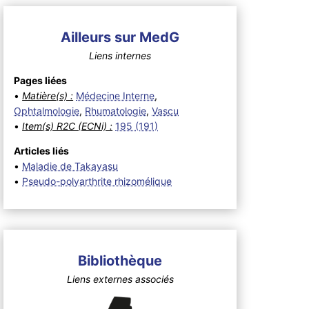
Ailleurs sur MedG
Liens internes
Pages liées
•
Matière(s) :
Médecine Interne
,
Ophtalmologie
,
Rhumatologie
,
Vascu
•
Item(s) R2C (ECNi) :
195 (191)
Articles liés
•
Maladie de Takayasu
•
Pseudo-polyarthrite rhizomélique
Bibliothèque
Liens externes associés