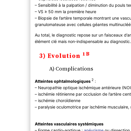
– Sensibilité à la palpation / diminution du pouls t
– VS ≥ 50 mm la première heure
– Biopsie de l’artère temporale montrant une vascu
granulomateuse avec cellules géantes multinuclé
Au total, le diagnostic repose sur un faisceaux d’ar
élément clé mais non-indispensable au diagnostic
1B
3) Evolution
A) Complications
2
Atteintes ophtalmologiques
:
– Neuropathie optique ischémique antérieure (NOI
– ischémie rétinienne par occlusion de l’artère centr
– ischémie choroïdienne
– paralysie oculomotrice par ischémie musculaire,
Atteintes vasculaires systémiques
– Forme cardio-aortique :
anévrisme
ou dissection