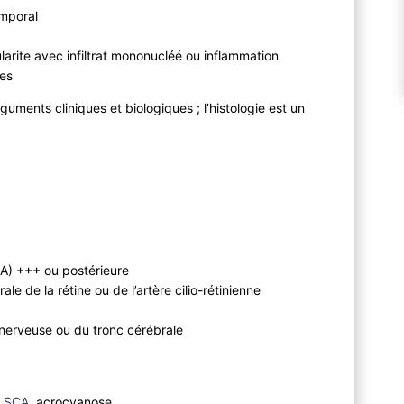
emporal
larite avec infiltrat mononucléé ou inflammation
ées
guments cliniques et biologiques ; l’histologie est un
.
A) +++ ou postérieure
ale de la rétine ou de l’artère cilio-rétinienne
 nerveuse ou du tronc cérébrale
,
SCA
, acrocyanose