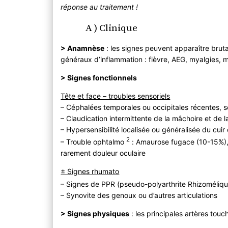
réponse au traitement !
A ) Clinique
> Anamnèse
: les signes peuvent apparaître brut
généraux d’inflammation : fièvre, AEG, myalgies, 
> Signes fonctionnels
Tête et face – troubles sensoriels
– Céphalées temporales ou occipitales récentes, s
– Claudication intermittente de la mâchoire et de l
– Hypersensibilité localisée ou généralisée du cuir 
2
– Trouble ophtalmo
:
Amaurose fugace (10-15%), d
rarement douleur oculaire
± Signes rhumato
– Signes de PPR (pseudo-polyarthrite Rhizoméliq
– Synovite des genoux ou d’autres articulations
> Signes physiques
: les principales artères tou