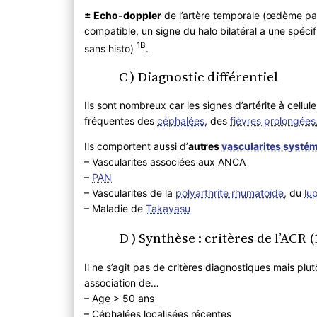
± Echo-doppler
de l’artère temporale (œdème pari
compatible, un signe du halo bilatéral a une spécif
1B
sans histo)
.
C ) Diagnostic différentiel
Ils sont nombreux car les signes d’artérite à cellul
fréquentes des
céphalées
, des
fièvres prolongées
Ils comportent aussi d’
autres
vascularites systé
– Vascularites associées aux ANCA
–
PAN
– Vascularites de la
polyarthrite rhumatoïde
, du
lu
– Maladie de
Takayasu
D ) Synthèse : critères de l’ACR 
Il ne s’agit pas de critères diagnostiques mais plut
association de…
– Age > 50 ans
– Céphalées localisées récentes