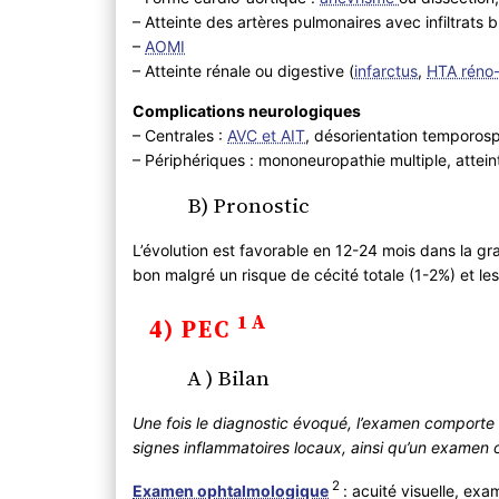
– Atteinte des artères pulmonaires avec infiltrats
–
AOMI
– Atteinte rénale ou digestive (
infarctus
,
HTA réno-
Complications neurologiques
– Centrales :
AVC et AIT
, désorientation temporosp
– Périphériques : mononeuropathie multiple, attein
B) Pronostic
L’évolution est favorable en 12-24 mois dans la gr
bon malgré un risque de cécité totale (1-2%) et les 
1A
4) PEC
A ) Bilan
Une fois le diagnostic évoqué, l’examen comporte
signes inflammatoires locaux, ainsi qu’un examen
2
Examen ophtalmologique
: acuité visuelle, ex