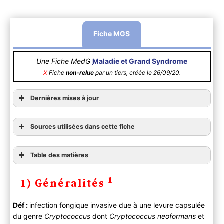
Fiche MGS
Une Fiche MedG
Maladie et Grand Syndrome
X
Fiche
non-relue
par un tiers, créée le 26/09/20.
Dernières mises à jour
Sources utilisées dans cette fiche
Table des matières
1) Généralités
1
1) Généralités
2) Diagnostic
A ) Clinique
lien vers
Déf :
infection fongique invasive due à une levure capsulée
Cryptococcose opportuniste à
Cryptococcus
l’édition 2016
du genre
Cryptococcus
dont
Cryptococcus neoformans
et
neoformans