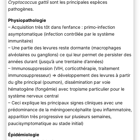
Cryptococcus gattii
sont les principales espèces
Cryptococcose à
Cryptococcus gattii
pathogènes.
Cryptococcose cutanée primitive
B ) Paraclinique
Physiopathologie
– Acquisition très tôt dans l’enfance : primo-infection
C ) Diagnostic différentiel
asymptomatique (infection contrôlée par le système
3) Evolution
immunitaire)
4) PEC
– Une partie des levures reste dormante (macrophages
A ) Traitement
alvéolaires ou ganglions) ce qui leur permet de persister des
B ) Suivi
années durant (jusqu’à une trentaine d’années)
– Immunosuppression (VIH, corticothérapie, traitement
immunosuppresseur) ⇒ développement des levures à partir
du gîte principal (poumon), dissémination par voie
hématogène (fongémie) avec tropisme particulier pour le
système nerveux central
– Ceci explique les principaux signes cliniques avec une
prédominance de la méningoencéphalite (peu inflammatoire,
apparition très progressive sur plusieurs semaines,
paucisymptomatique au stade initial)
Épidémiologie