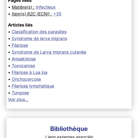
Pages liées
•
Matière(s) :
Infectieux
•
Item(s) R2C (ECNi) :
+35
Articles liés
•
Classification des parasites
•
Syndrome de larva migrans
•
Filariose
•
Syndrome de Larva migrans cutanée
•
Anisakidose
•
Toxocarose
•
Filariose à Loa loa
•
Onchocercose
•
Filariose lymphatique
•
Tungose
Voir plus…
Bibliothèque
Liens externes associés