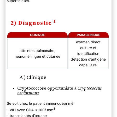
superficielles.
1
2) Diagnostic
CLINIQUE
PARACLINIQUE
examen direct
culture et
atteintes pulmonaire,
identification
neuroméningée et cutanée
détection d’antigène
capsulaire
A ) Clinique
Cryptococcose opportuniste à
Cryptococcus
neoformans
Se voit chez le patient immunodéprimé
3
– VIH avec CD4 < 100/ mm
– transplantés d’organe