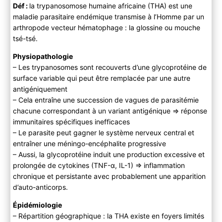
Déf :
la trypanosomose humaine africaine (THA) est une
Forme d’Afrique de l’Ouest à
T. b. gambiense
lien vers l’édition 2016
maladie parasitaire endémique transmise à l’Homme par un
Forme d’Afrique de l’Est à
T. b. rhodesiense
arthropode vecteur hématophage : la glossine ou mouche
B ) Paraclinique
tsé-tsé.
C ) Diagnostic différentiel
Physiopathologie
3) Evolution
– Les trypanosomes sont recouverts d’une glycoprotéine de
A) Histoire naturelle
surface variable qui peut être remplacée par une autre
B) Complications
antigéniquement
4) PEC
– Cela entraîne une succession de vagues de parasitémie
A ) Bilan initial
chacune correspondant à un variant antigénique ⇒ réponse
B ) Traitement
immunitaires spécifiques inefficaces
C) Suivi
– Le parasite peut gagner le système nerveux central et
D) Prévention
entraîner une méningo-encéphalite progressive
– Aussi, la glycoprotéine induit une production excessive et
prolongée de cytokines (TNF-α, IL-1) ⇒ inflammation
chronique et persistante avec probablement une apparition
d’auto-anticorps.
Épidémiologie
– Répartition géographique : la THA existe en foyers limités