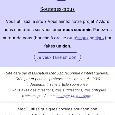
Soutenez-nous
Vous utilisez le site ? Vous aimez notre projet ? Alors
nous comptons sur vous pour
nous soutenir
. Parlez-en
autour de vous (bouche à oreille ou
réseaux sociaux
) ou
faites
un don
.
Je veux faire un don !
Site géré par l’association MedG.fr, reconnue d’intérêt général.
Créé par et pour les professionnels de santé, 100%
indépendant, sans article sponsorisé.
Si vous avez des questions, des suggestions, des critiques,
n’hésitez pas à nous
envoyer un message
!
Bon surf sur MedG !
MedG utilise quelques cookies pour son bon
Qui sommes-nous ?
|
Mentions légales
|
Contact