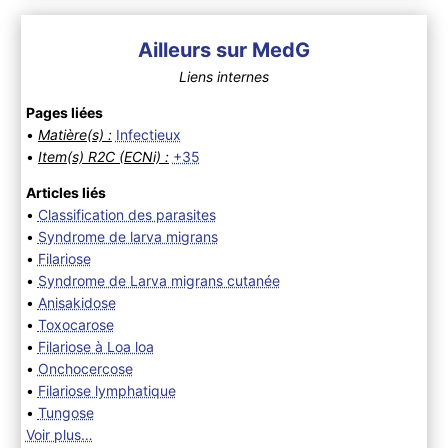
Ailleurs sur MedG
Liens internes
Pages liées
•
Matière(s) :
Infectieux
•
Item(s) R2C (ECNi) :
+35
Articles liés
•
Classification des parasites
•
Syndrome de larva migrans
•
Filariose
•
Syndrome de Larva migrans cutanée
•
Anisakidose
•
Toxocarose
•
Filariose à Loa loa
•
Onchocercose
•
Filariose lymphatique
•
Tungose
Voir plus…