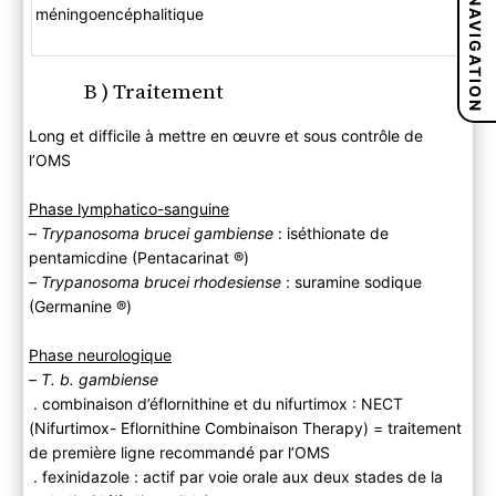
NAVIGATION
méningoencéphalitique
B ) Traitement
Long et difficile à mettre en œuvre et sous contrôle de
l’OMS
Phase lymphatico-sanguine
–
Trypanosoma brucei gambiense
: iséthionate de
pentamicdine (Pentacarinat ®)
–
Trypanosoma brucei rhodesiense
: suramine sodique
(Germanine ®)
Phase neurologique
–
T. b. gambiense
. combinaison d’éflornithine et du nifurtimox : NECT
(Nifurtimox- Eflornithine Combinaison Therapy) = traitement
de première ligne recommandé par l’OMS
. fexinidazole : actif par voie orale aux deux stades de la