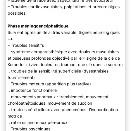
– Œdème de la face avec aspect lunaire très évocateur
– Troubles cardiovasculaires, palpitations et précordialgies
possibles
Phase méningoencéphalitique
Survient après un délai très variable. Signes neurologiques
++
– Troubles sensitifs
. syndrome acroparesthésique avec douleurs musculaires
et osseuses profondes objectivé par le « signe de la clé de
Kerandel » (vive douleur en tournant une clé dans la serrure)
. troubles de la sensibilité superficielle (dysesthésies,
fourmillement)
– Troubles moteurs (apparition plus tardive)
. impotence fonctionnelle
. mouvements anormaux : tremblement, mouvement
choréoathétosiques, mouvement de succion
. troubles cérébelleux avec phénomènes d’incoordination
motrice
. réflexes anormaux péri-oraux
– Troubles psychiques