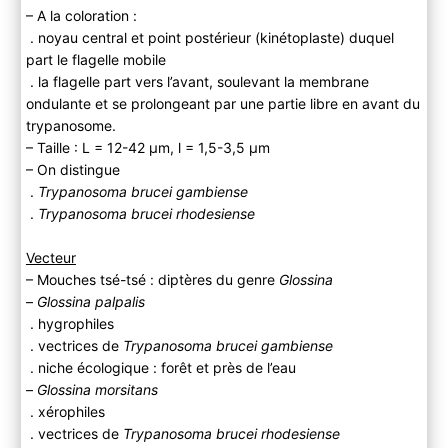
– A la coloration :
. noyau central et point postérieur (kinétoplaste) duquel
part le flagelle mobile
. la flagelle part vers l’avant, soulevant la membrane
ondulante et se prolongeant par une partie libre en avant du
trypanosome.
– Taille : L = 12-42 μm, l = 1,5-3,5 μm
– On distingue
.
Trypanosoma brucei gambiense
.
Trypanosoma brucei rhodesiense
Vecteur
– Mouches tsé-tsé : diptères du genre
Glossina
–
Glossina palpalis
. hygrophiles
. vectrices de
Trypanosoma brucei gambiense
. niche écologique : forêt et près de l’eau
–
Glossina morsitans
. xérophiles
. vectrices de
Trypanosoma brucei rhodesiense