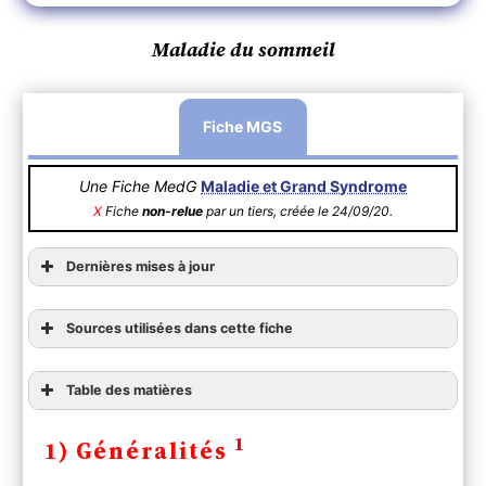
Maladie du sommeil
Fiche MGS
Une Fiche MedG
Maladie et Grand Syndrome
X
Fiche
non-relue
par un tiers, créée le 24/09/20.
Dernières mises à jour
Sources utilisées dans cette fiche
Table des matières
1) Généralités
1
1) Généralités
2) Diagnostic
A ) Clinique