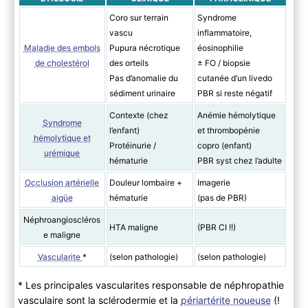
Coro sur terrain
Syndrome
vascu
inflammatoire,
Maladie des embols
Pupura nécrotique
éosinophilie
de cholestérol
des orteils
± FO / biopsie
Pas d’anomalie du
cutanée d’un livedo
sédiment urinaire
PBR si reste négatif
Contexte (chez
Anémie hémolytique
Syndrome
l’enfant)
et thrombopénie
hémolytique et
Protéinurie /
copro (enfant)
urémique
hématurie
PBR syst chez l’adulte
Occlusion artérielle
Douleur lombaire +
Imagerie
aigüe
hématurie
(pas de PBR)
Néphroangioscléros
HTA maligne
(PBR CI !!)
e maligne
Vascularite
*
(selon pathologie)
(selon pathologie)
* Les principales vascularites responsable de néphropathie
vasculaire sont la sclérodermie et la
périartérite noueuse
(!