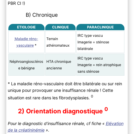
PBR CI !)
B) Chronique
ETIOLOGIE
CLINIQUE
PARACLINIQUE
IRC type vascu
Maladie réno-
Terrain
Imagerie = sténose
vasculaire
*
athéromateux
bilatérale
IRC type vascu
Néphroangioscléros
HTA chronique
Imagerie = rein atrophique
e bénigne
ancienne
sans sténose
* La maladie réno-vasculaire doit être bilatérale ou sur rein
unique pour provoquer une insuffisance rénale ! Cette
0
situation est rare dans les fibrodysplasies.
0
2) Orientation diagnostique
Pour le diagnostic d’insuffisance rénale, cf fiche «
Elévation
de la créatininémie
».