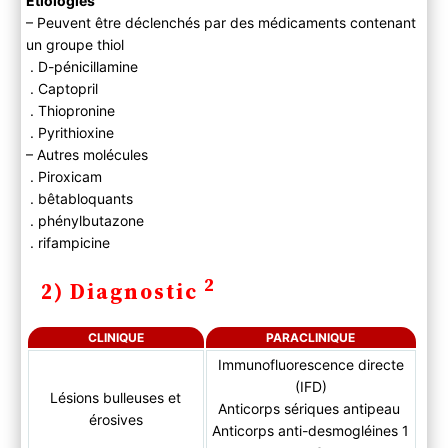
Etiologies
– Peuvent être déclenchés par des médicaments contenant
un groupe thiol
. D-pénicillamine
. Captopril
. Thiopronine
. Pyrithioxine
– Autres molécules
. Piroxicam
. bêtabloquants
. phénylbutazone
. rifampicine
2
2) Diagnostic
CLINIQUE
PARACLINIQUE
Immunofluorescence directe
(IFD)
Lésions bulleuses et
Anticorps sériques antipeau
érosives
Anticorps anti-desmogléines 1