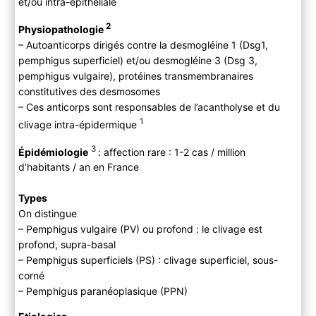
et/ou intra-épithéliale
Examen physique
B ) Paraclinique
2
Physiopathologie
C ) Diagnostic différentiel
– Autoanticorps dirigés contre la desmogléine 1 (Dsg1,
3) Evolution
pemphigus superficiel) et/ou desmogléine 3 (Dsg 3,
4) PEC
pemphigus vulgaire), protéines transmembranaires
constitutives des desmosomes
A ) Bilan initial
– Ces anticorps sont responsables de l’acantholyse et du
B ) Traitement
1
clivage intra-épidermique
Pemphigus peu sévères
Pemphigus modérés à sévères
3
Épidémiologie
: affection rare : 1-2 cas / million
Traitements associés
d’habitants / an en France
C) Suivi
Types
On distingue
– Pemphigus vulgaire (PV) ou profond : le clivage est
profond, supra-basal
– Pemphigus superficiels (PS) : clivage superficiel, sous-
corné
– Pemphigus paranéoplasique (PPN)