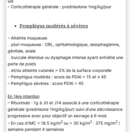
Ou
– Corticothérapie générale : prednisolone 1mg/kg/jour
Pemphigus modérés à sévères
– Atteinte muqueuse
. pluri-muqueuse : ORL, ophtalmologique, œsophagienne,
génitale, anale
. buccale étendue ou dysphagie intense ayant entraîné une
perte de poids
. et/ou atteinte cutanée > 5% de la surface corporelle
– Pemphigus modérés : score de PDAI > 15 et ≤ 45
– Pemphigus sévères : score PDAI > 45
En 1ère intention
– Rituximab : 1g à J0 et J14 associé à une corticothérapie
générale (prednisone 1mg/kg/jour) suivi d’une décroissance
progressive avec pour objectif un sevrage à 6 mois
2
2
2
– En cas d’IMC < 18.5 kg/m
ou > 30 kg/m
: 375 mg/m
/
semaine pendant 4 semaines