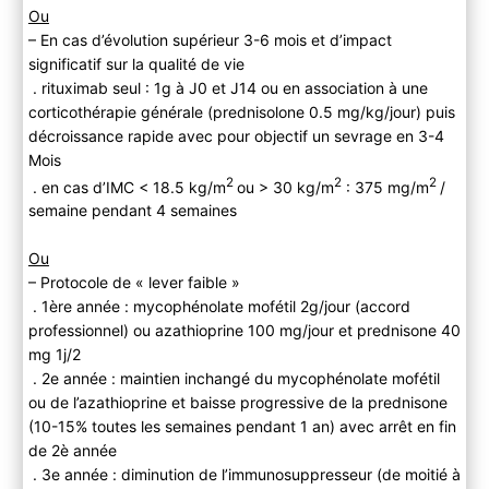
Ou
– En cas d’évolution supérieur 3-6 mois et d’impact
significatif sur la qualité de vie
. rituximab seul : 1g à J0 et J14 ou en association à une
corticothérapie générale (prednisolone 0.5 mg/kg/jour) puis
décroissance rapide avec pour objectif un sevrage en 3-4
Mois
2
2
2
. en cas d’IMC < 18.5 kg/m
ou > 30 kg/m
: 375 mg/m
/
semaine pendant 4 semaines
Ou
– Protocole de « lever faible »
. 1ère année : mycophénolate mofétil 2g/jour (accord
professionnel) ou azathioprine 100 mg/jour et prednisone 40
mg 1j/2
. 2e année : maintien inchangé du mycophénolate mofétil
ou de l’azathioprine et baisse progressive de la prednisone
(10-15% toutes les semaines pendant 1 an) avec arrêt en fin
de 2è année
. 3e année : diminution de l’immunosuppresseur (de moitié à