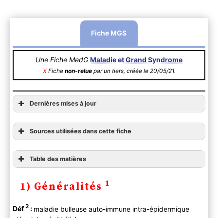
Fiche MGS
Une Fiche MedG
Maladie et Grand Syndrome
X
Fiche
non-relue
par un tiers, créée le 20/05/21.
Dernières mises à jour
Sources utilisées dans cette fiche
Table des matières
1) Généralités
1
1) Généralités
2) Diagnostic
A ) Clinique
2
Déf
:
maladie bulleuse auto-immune intra-épidermique
Anamnèse