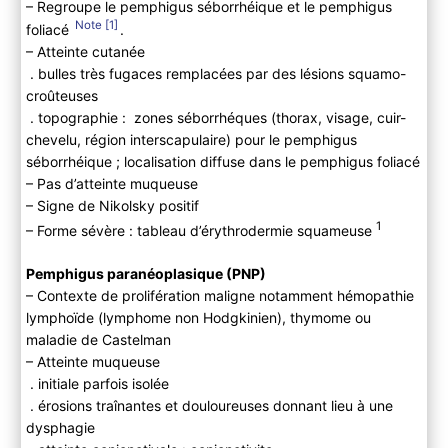
– Regroupe le pemphigus séborrhéique et le pemphigus
1
foliacé
.
– Atteinte cutanée
. bulles très fugaces remplacées par des lésions squamo-
croûteuses
. topographie : zones séborrhéques (thorax, visage, cuir-
chevelu, région interscapulaire) pour le pemphigus
séborrhéique ; localisation diffuse dans le pemphigus foliacé
– Pas d’atteinte muqueuse
– Signe de Nikolsky positif
1
– Forme sévère : tableau d’érythrodermie squameuse
Pemphigus paranéoplasique (PNP)
– Contexte de prolifération maligne notamment hémopathie
lymphoïde (lymphome non Hodgkinien), thymome ou
maladie de Castelman
– Atteinte muqueuse
. initiale parfois isolée
. érosions traînantes et douloureuses donnant lieu à une
dysphagie