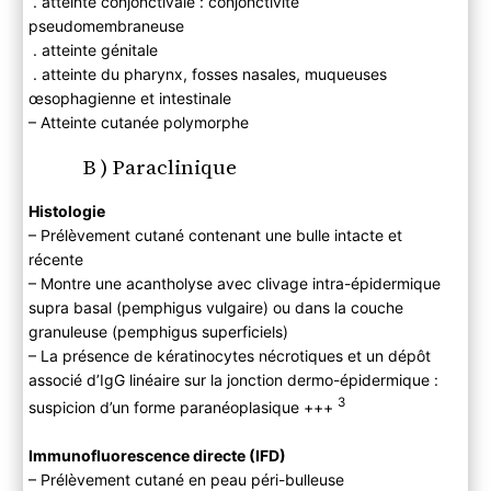
. atteinte conjonctivale : conjonctivite
pseudomembraneuse
. atteinte génitale
. atteinte du pharynx, fosses nasales, muqueuses
œsophagienne et intestinale
– Atteinte cutanée polymorphe
B ) Paraclinique
Histologie
– Prélèvement cutané contenant une bulle intacte et
récente
– Montre une acantholyse avec clivage intra-épidermique
supra basal (pemphigus vulgaire) ou dans la couche
granuleuse (pemphigus superficiels)
– La présence de kératinocytes nécrotiques et un dépôt
associé d’IgG linéaire sur la jonction dermo-épidermique :
3
suspicion d’un forme paranéoplasique +++
Immunofluorescence directe (IFD)
– Prélèvement cutané en peau péri-bulleuse