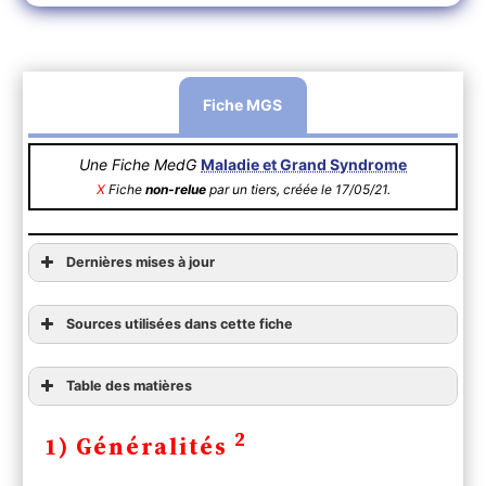
Fiche MGS
Une Fiche MedG
Maladie et Grand Syndrome
X
Fiche
non-relue
par un tiers, créée le 17/05/21.
Dernières mises à jour
Sources utilisées dans cette fiche
Table des matières
1) Généralités
2
1) Généralités
2) Diagnostic
A ) Clinique