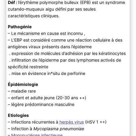
Déf :
l’érythème polymorphe bulleux (EPB) est un syndrome
Anamnèse
cutanéo-muqueux aigu défini par ses seules
Examen physique
caractéristiques cliniques.
B ) Paraclinique
C ) Diagnostic différentiel
Pathogénie
– Le mécanisme en cause est inconnu ,
3) Evolution
– L’EBP est considéré comme une réaction cellulaire à des
A) Histoire naturelle
antigènes viraux présents dans l’épiderme
B) Complications
. expression de molécules d’adhésion par les kératinocytes
4) PEC
. infiltration de l’épiderme par des lymphomes activés de
A ) Bilan initial
spécificité restreinte
B ) Traitement
. mise en évidence in*situ de perforine
Épidémiologie
– maladie rare
– enfant et adulte jeune (20-30 ans ++)
– légère prédominance masculine
Etiologies
– Infections récurrentes à
herpès virus
(HSV 1 ++)
– Infection à
Mycoplasma pneumoniae
–
Mononucléose infectieuse