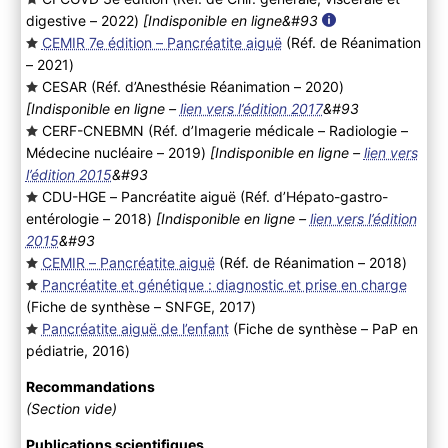
digestive – 2022
)
[Indisponible en ligne&#93
CEMIR 7e édition – Pancréatite aiguë
(Réf. de Réanimation
– 2021
)
CESAR (Réf. d’Anesthésie Réanimation – 2020
)
[Indisponible en ligne –
lien vers l’édition 2017
&#93
CERF-CNEBMN (Réf. d’Imagerie médicale – Radiologie –
Médecine nucléaire – 2019
)
[Indisponible en ligne –
lien vers
l’édition 2015
&#93
CDU-HGE – Pancréatite aiguë (Réf. d’Hépato-gastro-
entérologie – 2018
)
[Indisponible en ligne –
lien vers l’édition
2015
&#93
CEMIR – Pancréatite aiguë
(Réf. de Réanimation – 2018
)
Pancréatite et génétique : diagnostic et prise en charge
(Fiche de synthèse – SNFGE, 2017
)
Pancréatite aiguë de l’enfant
(Fiche de synthèse – PaP en
pédiatrie, 2016
)
Recommandations
(Section vide)
Publications scientifiques