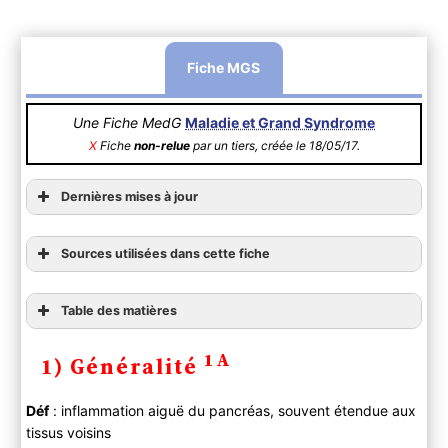
Fiche MGS
Une Fiche MedG
Maladie et Grand Syndrome
X
Fiche
non-relue
par un tiers, créée le 18/05/17.
Dernières mises à jour
Sources utilisées dans cette fiche
Table des matières
1) Généralité
1A
1) Généralité
2) Diagnostic
A ) Clinique
Déf
: inflammation aiguë du pancréas, souvent étendue aux
B ) Paraclinique
tissus voisins