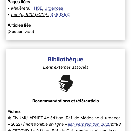
Pages liées
•
Matière(s) :
HGE
,
Urgences
•
Item(s) R2C (ECNi) :
358 (353)
Articles liés
(Section vide)
Bibliothèque
Liens externes associés
Recommandations et référentiels
Fiches
CNUMU-APNET 4e édition (Réf. de Médecine d´urgence
– 2022
)
[Indisponible en ligne –
lien vers l’édition 2020
&#93
CFCGVD 3e édition (Réf. de Chir. générale, viscérale et