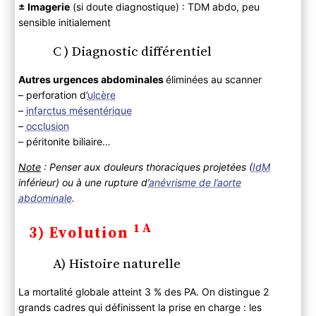
± Imagerie
(si doute diagnostique) : TDM abdo, peu
sensible initialement
C ) Diagnostic différentiel
Autres urgences abdominales
éliminées au scanner
– perforation d’
ulcère
–
infarctus mésentérique
–
occlusion
– péritonite biliaire…
N
ote
: Penser aux douleurs thoraciques projetées (
IdM
inférieur) ou à une rupture d’
anévrisme de l’aorte
abdominale
.
1A
3) Evolution
A) Histoire naturelle
La mortalité globale atteint 3 % des PA. On distingue 2
grands cadres qui définissent la prise en charge : les