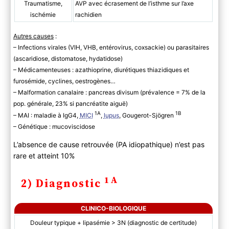
Traumatisme,
AVP avec écrasement de l’isthme sur l’axe
ischémie
rachidien
Autres causes
:
– Infections virales (VIH, VHB, entérovirus, coxsackie) ou parasitaires
(ascaridiose, distomatose, hydatidose)
– Médicamenteuses : azathioprine, diurétiques thiazidiques et
furosémide, cyclines, oestrogènes…
– Malformation canalaire : pancreas divisum (prévalence = 7% de la
pop. générale, 23% si pancréatite aiguë)
1A
1B
– MAI : maladie à IgG4,
MICI
,
lupus
, Gougerot-Sjögren
– Génétique : mucoviscidose
L’absence de cause retrouvée (PA idiopathique) n’est pas
rare et atteint 10%
1A
2) Diagnostic
CLINICO-BIOLOGIQUE
Douleur typique + lipasémie > 3N (diagnostic de certitude)