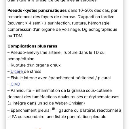
Pseudo-kystes pancréatiques
dans 10-50% des cas, par
remaniement des foyers de nécrose. D’apparition tardive
(souvent > 4 sem.) ± surinfection, rupture, hémorragie,
compression d’un organe de voisinage. Dg échographique
ou TDM.
Complications plus rares
– Pseudo-anévrysme artériel, rupture dans le TD ou
hémopéritoine
– Rupture d’un organe creux
–
Ulcère
de stress
– Fistule interne avec épanchement péritonéal / pleural
–
CIVD
– Panniculite = inflammation de la graisse sous-cutanée
donnant des tuméfactions douloureuses et érythémateuses
(± intégré dans un sd de Weber-Chrisian)
1B
– Epanchement pleural
: gauche ou bilatéral, réactionnel à
la PA ou secondaire une fistule pancréatico-pleurale