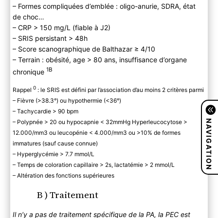
– Formes compliquées d’emblée : oligo-anurie, SDRA, état
de choc…
– CRP > 150 mg/L (fiable à J2)
– SRIS persistant > 48h
– Score scanographique de Balthazar ≥ 4/10
– Terrain : obésité, age > 80 ans, insuffisance d’organe
1B
chronique
0
Rappel
: le SRIS est défini par l’association d’au moins 2 critères parmi
– Fièvre (>38.3°) ou hypothermie (<36°)
– Tachycardie > 90 bpm
NAVIGATION
– Polypnée > 20 ou hypocapnie < 32mmHg Hyperleucocytose >
12.000/mm3 ou leucopénie < 4.000/mm3 ou >10% de formes
immatures (sauf cause connue)
– Hyperglycémie > 7.7 mmol/L
– Temps de coloration capillaire > 2s, lactatémie > 2 mmol/L
– Altération des fonctions supérieures
B ) Traitement
Il n’y a pas de traitement spécifique de la PA, la PEC est