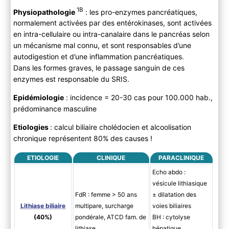
C ) Diagnostic différentiel
1B
Physiopathologie
: les pro-enzymes pancréatiques,
3) Evolution
normalement activées par des entérokinases, sont activées
A) Histoire naturelle
en intra-cellulaire ou intra-canalaire dans le pancréas selon
B) Complications
un mécanisme mal connu, et sont responsables d’une
4) PEC
autodigestion et d’une inflammation pancréatiques.
Dans les formes graves, le passage sanguin de ces
A ) Bilan
enzymes est responsable du SRIS.
B ) Traitement
Epidémiologie
: incidence = 20-30 cas pour 100.000 hab.,
prédominance masculine
Etiologies
: calcul biliaire cholédocien et alcoolisation
chronique représentent 80% des causes !
ETIOLOGIE
CLINIQUE
PARACLINIQUE
Echo abdo :
vésicule lithiasique
FdR : femme > 50 ans
± dilatation des
Lithiase biliaire
multipare, surcharge
voies biliaires
(40%)
pondérale, ATCD fam. de
BH : cytolyse
lithiase
hépatique