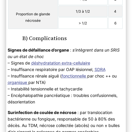
1/3 à 1/2
4
Proportion de
glande
nécrosée
> 1/2
6
B) Complications
Signes de défaillance d’organe
:
s’intègrent dans un SRIS
ou un état de choc
– Signes de
déshydratation extra-cellulaire
– Insuffisance respiratoire par OAP lésionnel,
SDRA
– Insuffisance rénale aiguë (
fonctionnelle
par choc ++ ou
organique
par NTA)
– Instabilité tensionnelle et tachycardie
– Encéphalopathie pancréatique : troubles confusionnels,
désorientation
Surinfection de coulée de nécrose
: par translocation
bactérienne ou fongique, responsable de 50 à 80% des
décès. Au TDM, nécrose collectée (abcès) ou non ± bulles
d’air signant la présence de germes anaérobies.