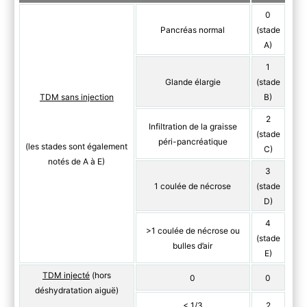
0
Pancréas normal
(stade
A)
1
Glande élargie
(stade
TDM sans injection
B)
2
Infiltration de la graisse
(stade
péri-pancréatique
(les stades sont également
C)
notés de A à E)
3
1 coulée de nécrose
(stade
D)
4
>1 coulée de nécrose ou
(stade
bulles d’air
E)
TDM injecté
(hors
0
0
déshydratation aiguë)
< 1/3
2