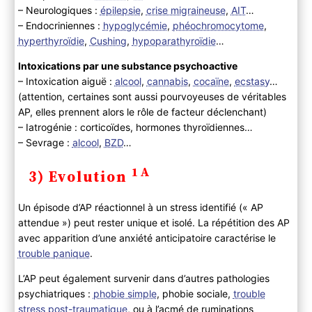
– Neurologiques :
épilepsie
,
crise migraineuse
,
AIT
…
– Endocriniennes :
hypoglycémie
,
phéochromocytome
,
hyperthyroïdie
,
Cushing
,
hypoparathyroïdie
…
Intoxications par une substance psychoactive
– Intoxication aiguë :
alcool
,
cannabis
,
cocaïne
,
ecstasy
…
(attention, certaines sont aussi pourvoyeuses de véritables
AP, elles prennent alors le rôle de facteur déclenchant)
– Iatrogénie : corticoïdes, hormones thyroïdiennes…
– Sevrage :
alcool
,
BZD
…
1A
3) Evolution
Un épisode d’AP réactionnel à un stress identifié (« AP
attendue ») peut rester unique et isolé. La répétition des AP
avec apparition d’une anxiété anticipatoire caractérise le
trouble panique
.
L’AP peut également survenir dans d’autres pathologies
psychiatriques :
phobie simple
, phobie sociale,
trouble
stress post-traumatique
, ou à l’acmé de ruminations