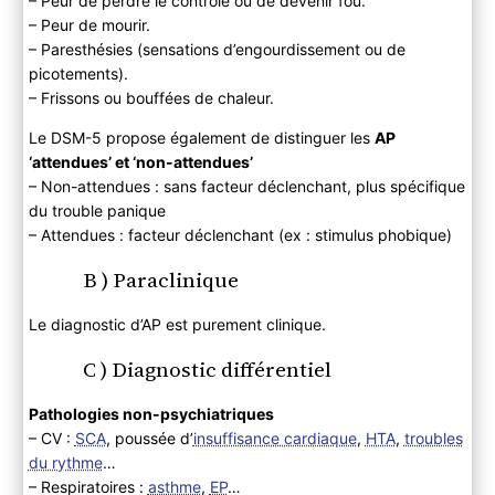
– Peur de perdre le contrôle ou de devenir fou.
– Peur de mourir.
– Paresthésies (sensations d’engourdissement ou de
picotements).
– Frissons ou bouffées de chaleur.
Le DSM-5 propose également de distinguer les
AP
‘attendues’ et ‘non-attendues’
– Non-attendues : sans facteur déclenchant, plus spécifique
du trouble panique
– Attendues : facteur déclenchant (ex : stimulus phobique)
B ) Paraclinique
Le diagnostic d’AP est purement clinique.
C ) Diagnostic différentiel
Pathologies non-psychiatriques
– CV :
SCA
, poussée d’
insuffisance cardiaque
,
HTA
,
troubles
du rythme
…
– Respiratoires :
asthme
,
EP
…