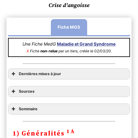
Crise d'angoisse
Fiche MGS
Une Fiche MedG
Maladie et Grand Syndrome
X
Fiche
non-relue
par un tiers, créée le 02/03/20.
Dernières mises à jour
Sources
Sommaire
1) Généralités
2) Diagnostic
1A
1) Généralités
A ) Clinique