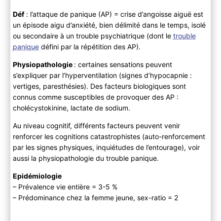
Sémiologie
Déf
: l’attaque de panique (AP) = crise d’angoisse aiguë est
Critères diagnostiques (DSM-5)
un épisode aigu d’anxiété, bien délimité dans le temps, isolé
B ) Paraclinique
ou secondaire à un trouble psychiatrique (dont le
trouble
C ) Diagnostic différentiel
panique
défini par la répétition des AP).
3) Evolution
Physiopathologie
: certaines sensations peuvent
4) PEC
s’expliquer par l’hyperventilation (signes d’hypocapnie :
A ) Bilan initial
vertiges, paresthésies). Des facteurs biologiques sont
B ) Traitement
connus comme susceptibles de provoquer des AP :
cholécystokinine, lactate de sodium.
Au niveau cognitif, différents facteurs peuvent venir
renforcer les cognitions catastrophistes (auto-renforcement
par les signes physiques, inquiétudes de l’entourage), voir
aussi la physiopathologie du trouble panique.
Epidémiologie
– Prévalence vie entière = 3-5 %
– Prédominance chez la femme jeune, sex-ratio = 2