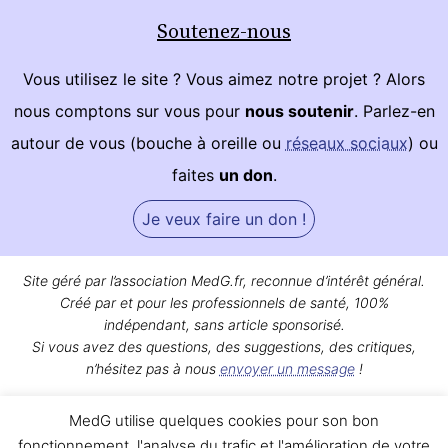
Soutenez-nous
Vous utilisez le site ? Vous aimez notre projet ? Alors
nous comptons sur vous pour
nous soutenir
. Parlez-en
autour de vous (bouche à oreille ou
réseaux sociaux
) ou
faites
un don
.
Je veux faire un don !
Site géré par l’association MedG.fr, reconnue d’intérêt général.
Créé par et pour les professionnels de santé, 100%
indépendant, sans article sponsorisé.
Si vous avez des questions, des suggestions, des critiques,
n’hésitez pas à nous
envoyer un message
!
Bon surf sur MedG !
MedG utilise quelques cookies pour son bon
Qui sommes-nous ?
|
Mentions légales
|
Contact
fonctionnement, l'analyse du trafic et l'amélioration de votre