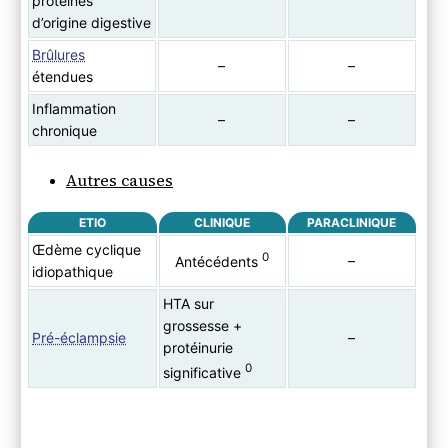
protéines
d’origine digestive
Brûlures
–
–
étendues
Inflammation
–
–
chronique
Autres causes
ETIO
CLINIQUE
PARACLINIQUE
Œdème cyclique
0
–
Antécédents
idiopathique
HTA sur
grossesse +
Pré-éclampsie
–
protéinurie
0
significative