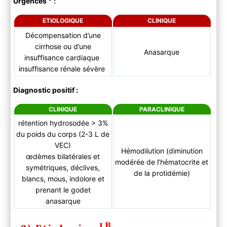
Urgences
:
B ) Paraclinique
C ) Synthèse
ETIOLOGIQUE
CLINIQUE
4) Traitement symptomatique
Décompensation d’une
cirrhose ou d’une
Anasarque
insuffisance cardiaque
insuffisance rénale sévère
Diagnostic positif :
CLINIQUE
PARACLINIQUE
rétention hydrosodée > 3%
du poids du corps (2-3 L de
VEC)
Hémodilution (diminution
œdèmes bilatérales et
modérée de l’hématocrite et
symétriques, déclives,
de la protidémie)
blancs, mous, indolore et
prenant le godet
anasarque
1B