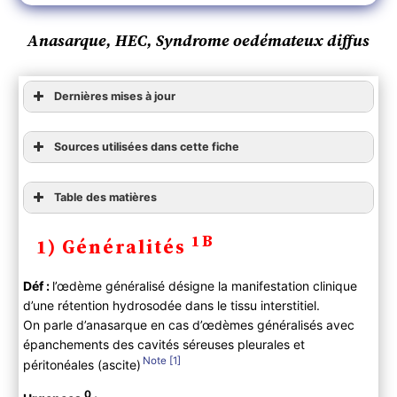
Anasarque, HEC, Syndrome oedémateux diffus
Dernières mises à jour
Sources utilisées dans cette fiche
Table des matières
1) Généralités
1B
1) Généralités
2) Etiologies
Causes extrarénales
Déf :
l’œdème généralisé désigne la manifestation clinique
Causes rénales
d’une rétention hydrosodée dans le tissu interstitiel.
Autres causes d’hypoalbuminémie
On parle d’anasarque en cas d’œdèmes généralisés avec
Autres causes
épanchements des cavités séreuses pleurales et
3) Orientation diagnostique
1
péritonéales (ascite)
A ) Clinique
0