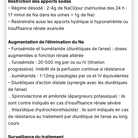
Restriction des apports sodés
– Régime désodé : 2-4g de NaCl/jour (natriurèse des 24 h :
17 mmol de Na dans les urines = 1g de Na)
– Restreindre aussi les apports hydrique si hyponatrémie ou
insuffisance rénale avancée
Augmentation de l’élimination du Na
– Furosémide et bumétanide (diurétiques de l’anse) : doses
augmentées si fonction rénale altérée
. furosémide : 20-500 mg per os ou IV (titration
progressive). Intérêt de la perfusion continue si résistance
. bumétanide : 1-12mg posologies per os et IV équivalentes
– Diurétiques d’action distale (synergie avec les diurétiques
de l’anse)
. Spironolactone et amiloride (épargneurs potassique) : ils
sont contre indiqués en cas d’insuffisance rénale sévère
. thiazidique (hydrochlorothiazide) : ils sont indiqués en cas
de résistance au traitement par diurétique de l’anse au long
cours
Surveillance du traitement