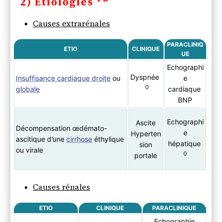
2) Etiologies
Causes extrarénales
PARACLINIQ
ETIO
CLINIQUE
UE
Echographi
Dyspnée
Insuffisance cardiaque droite
ou
e
0
globale
cardiaque
BNP
Echographi
Ascite
Décompensation œdémato-
e
Hyperten
ascitique d’une
cirrhose
éthylique
hépatique
sion
ou virale
0
portale
Causes rénales
ETIO
CLINIQUE
PARACLINIQUE
Echographie