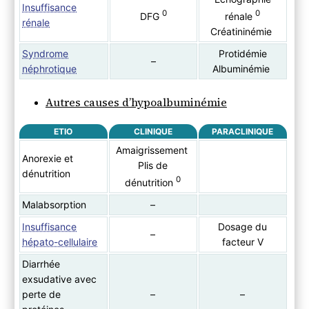
Insuffisance
0
0
DFG
rénale
rénale
Créatininémie
Syndrome
Protidémie
–
néphrotique
Albuminémie
Autres causes d’hypoalbuminémie
ETIO
CLINIQUE
PARACLINIQUE
Amaigrissement
Anorexie et
Plis de
dénutrition
0
dénutrition
Malabsorption
–
Insuffisance
Dosage du
–
hépato-cellulaire
facteur V
Diarrhée
exsudative avec
perte de
–
–